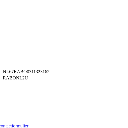
NL67RABO0311323162
RABONL2U
contactformulier