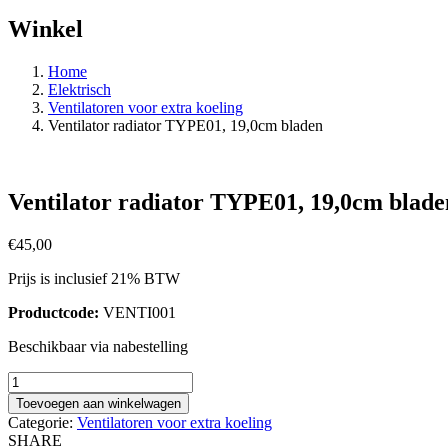
Winkel
Home
Elektrisch
Ventilatoren voor extra koeling
Ventilator radiator TYPE01, 19,0cm bladen
Ventilator radiator TYPE01, 19,0cm blade
€
45,00
Prijs is inclusief 21% BTW
Productcode:
VENTI001
Beschikbaar via nabestelling
Ventilator
radiator
Toevoegen aan winkelwagen
TYPE01,
Categorie:
Ventilatoren voor extra koeling
19,0cm
SHARE