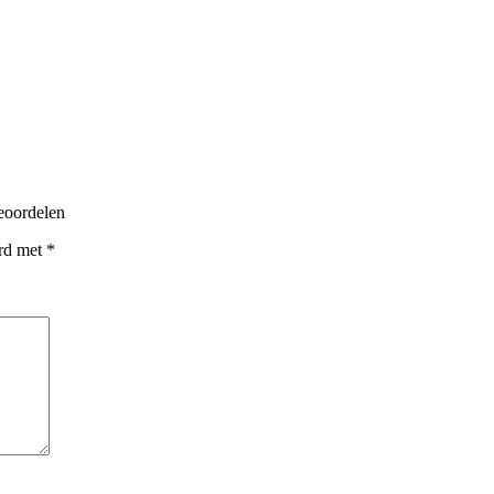
eoordelen
erd met
*