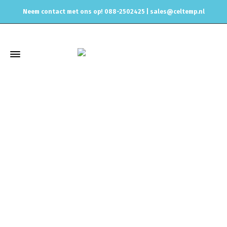
Neem contact met ons op! 088-2502425 |
sales@celtemp.nl
Winkel
Home
Universele onderdelen
Sensoren
Temperatuur
Sensoren
VDO sensor 1/8Npt 150 graden water & olie
temperatuur, 323-801-009-001D