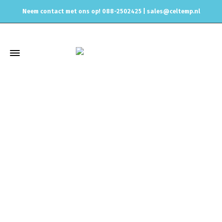
Neem contact met ons op! 088-2502425 |
sales@celtemp.nl
Winkel
Home
Elektrisch
Vag stekkers electra
Vag stekker
male/man
VAG Stekker afdichting WIT: AFDOP AFDICHTING