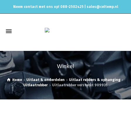
Neem contact met ons op! 088-2502425 |
sales@celtemp.nl
Winkel
Home
Uitlaat & onderdelen
Uitlaat rubbers & ophanging
Uitlaatrubber
Uitlaatrubber versterkt 909935