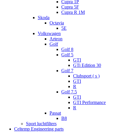
Cupra 1P
Cupra 5F
Cupra R 1M
Skoda
Octavia
5E
Volkswagen
Arteon
Golf
Golf 8
Golf 5
GTI
GTi Edition 30
Golf 7
Clubsport ( s )
GTI
R
Golf 7.5
GTI
GTI Performance
R
Passat
B8
Sport luchtfilters
Celtemp Engineering parts