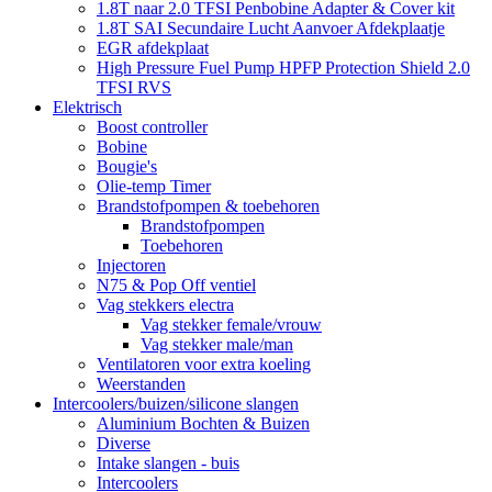
1.8T naar 2.0 TFSI Penbobine Adapter & Cover kit
1.8T SAI Secundaire Lucht Aanvoer Afdekplaatje
EGR afdekplaat
High Pressure Fuel Pump HPFP Protection Shield 2.0
TFSI RVS
Elektrisch
Boost controller
Bobine
Bougie's
Olie-temp Timer
Brandstofpompen & toebehoren
Brandstofpompen
Toebehoren
Injectoren
N75 & Pop Off ventiel
Vag stekkers electra
Vag stekker female/vrouw
Vag stekker male/man
Ventilatoren voor extra koeling
Weerstanden
Intercoolers/buizen/silicone slangen
Aluminium Bochten & Buizen
Diverse
Intake slangen - buis
Intercoolers