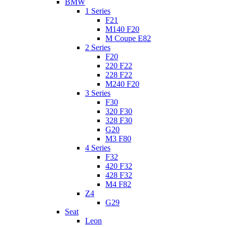
BMW
1 Series
F21
M140 F20
M Coupe E82
2 Series
F20
220 F22
228 F22
M240 F20
3 Series
F30
320 F30
328 F30
G20
M3 F80
4 Series
F32
420 F32
428 F32
M4 F82
Z4
G29
Seat
Leon