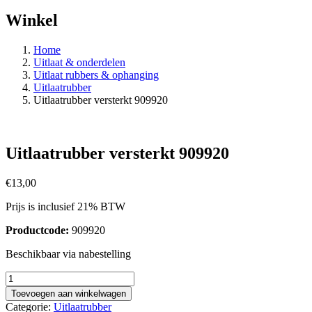
Winkel
Home
Uitlaat & onderdelen
Uitlaat rubbers & ophanging
Uitlaatrubber
Uitlaatrubber versterkt 909920
Uitlaatrubber versterkt 909920
€
13,00
Prijs is inclusief 21% BTW
Productcode:
909920
Beschikbaar via nabestelling
Uitlaatrubber
versterkt
Toevoegen aan winkelwagen
909920
Categorie:
Uitlaatrubber