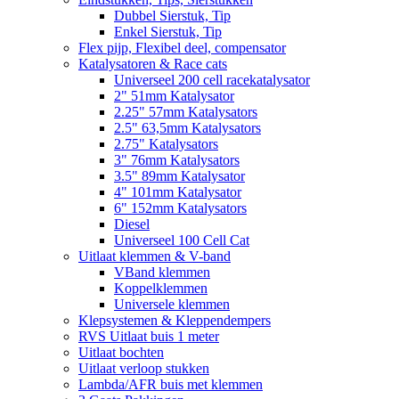
Dubbel Sierstuk, Tip
Enkel Sierstuk, Tip
Flex pijp, Flexibel deel, compensator
Katalysatoren & Race cats
Universeel 200 cell racekatalysator
2" 51mm Katalysator
2.25" 57mm Katalysators
2.5" 63,5mm Katalysators
2.75" Katalysators
3" 76mm Katalysators
3.5" 89mm Katalysator
4" 101mm Katalysator
6" 152mm Katalysators
Diesel
Universeel 100 Cell Cat
Uitlaat klemmen & V-band
VBand klemmen
Koppelklemmen
Universele klemmen
Klepsystemen & Kleppendempers
RVS Uitlaat buis 1 meter
Uitlaat bochten
Uitlaat verloop stukken
Lambda/AFR buis met klemmen