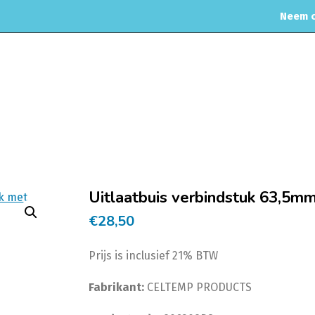
Neem c
MOTORREINIGING
CHIPTUNING
RVS UITLAAT SYSTEEM
CO
Home
Uitlaat & onderdelen
Uitlaatverbindstukken met flens
Uitlaatbuis verbindstuk 63,5mm
€
28,50
Prijs is inclusief 21% BTW
Fabrikant:
CELTEMP PRODUCTS