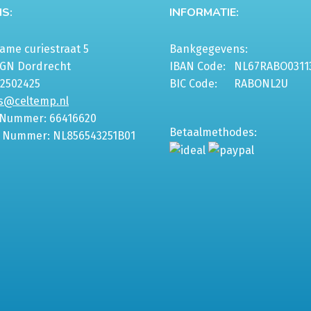
S:
INFORMATIE:
me curiestraat 5
Bankgegevens:
6GN Dordrecht
IBAN Code:
NL67RABO0311
-2502425
BIC Code:
RABONL2U
s@celtemp.nl
 Nummer: 66416620
Betaalmethodes:
 Nummer: NL856543251B01