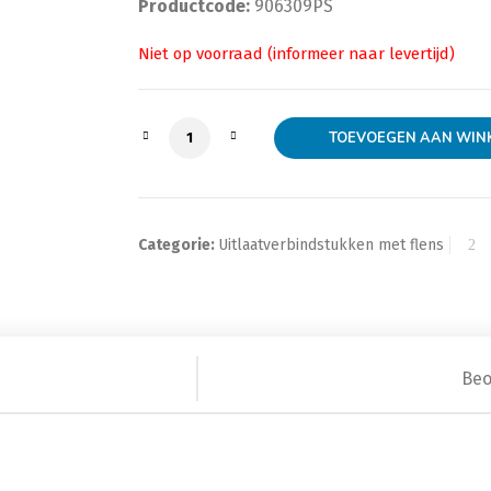
Productcode:
906309PS
Uitlaatbuis verbindstuk 63,5mm, uitlaa
TOEVOEGEN AAN WIN
Categorie:
Uitlaatverbindstukken met flens
Beo