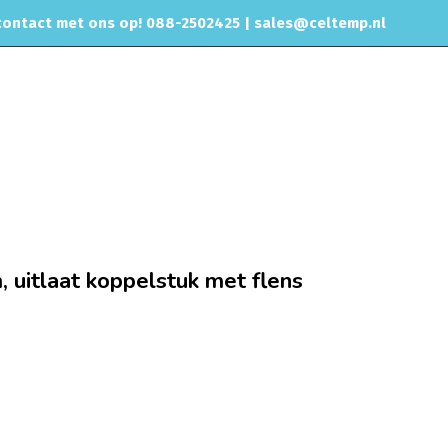
ontact met ons op! 088-2502425 |
sales@celtemp.nl
NTACT
Uitlaatbuis verbindstuk 63,5mm, uitlaat koppelstuk met flens
, uitlaat koppelstuk met flens