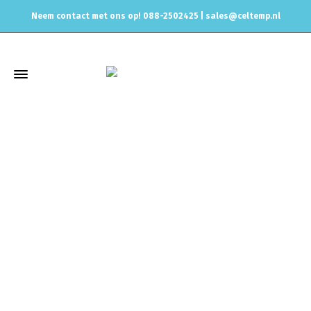
Neem contact met ons op! 088-2502425 |
sales@celtemp.nl
Winkel
Home
Uitlaat & onderdelen
Uitlaat Dempers
Vibrant
Resonatoren Vibrant
Resonator 2.5"
Uitlaat Resonator
demper Vibrant 2.5″ inlet/outlet x 18″ long