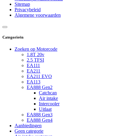
Sitemap
Privacybeleid
Algemene voorwaarden
Categorieën
Zoeken op Motorcode
1.8T 20v
2.5 TFSI
EA111
EA211
EA211 EVO
EA113
EA888 Gen2
Catchcan
Air intake
Intercooler
Uitlaat
EA888 Gen3
EA888 Gen4
Aanbiedingen
Geen categorie