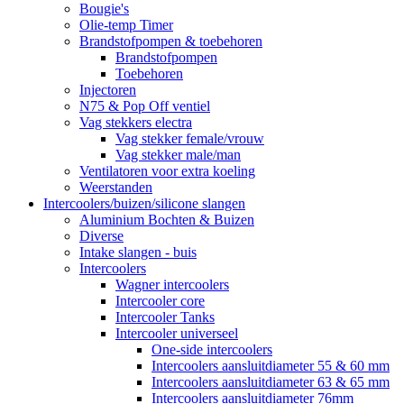
Bougie's
Olie-temp Timer
Brandstofpompen & toebehoren
Brandstofpompen
Toebehoren
Injectoren
N75 & Pop Off ventiel
Vag stekkers electra
Vag stekker female/vrouw
Vag stekker male/man
Ventilatoren voor extra koeling
Weerstanden
Intercoolers/buizen/silicone slangen
Aluminium Bochten & Buizen
Diverse
Intake slangen - buis
Intercoolers
Wagner intercoolers
Intercooler core
Intercooler Tanks
Intercooler universeel
One-side intercoolers
Intercoolers aansluitdiameter 55 & 60 mm
Intercoolers aansluitdiameter 63 & 65 mm
Intercoolers aansluitdiameter 76mm