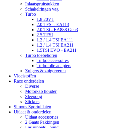
Inlaatspruitstukken
Schakelringen vag
Turbo
1.8 20VT
2.0 TFSi - EA113
2.0 TSi - EA888 Gen3
2.5 TFSI
1.2 / 1.4 TSI EA111
1.2 / 1.4 TSI EA211
1.5TSI EVO - EA211
Turbo toebehoren
Turbo accessoires
Turbo olie adapters
Zuigers & zuigerveren
Vloeistoffen
Race onderdelen
Diverse
Motorkap houder
Sleepoog
Stickers
Simons Sportuitlaten
Uitlaat & onderdelen
Uitlaat accessories
2 Gaats Pakkingen
Las nippels - bung