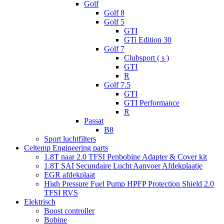
Golf
Golf 8
Golf 5
GTI
GTi Edition 30
Golf 7
Clubsport ( s )
GTI
R
Golf 7.5
GTI
GTI Performance
R
Passat
B8
Sport luchtfilters
Celtemp Engineering parts
1.8T naar 2.0 TFSI Penbobine Adapter & Cover kit
1.8T SAI Secundaire Lucht Aanvoer Afdekplaatje
EGR afdekplaat
High Pressure Fuel Pump HPFP Protection Shield 2.0
TFSI RVS
Elektrisch
Boost controller
Bobine