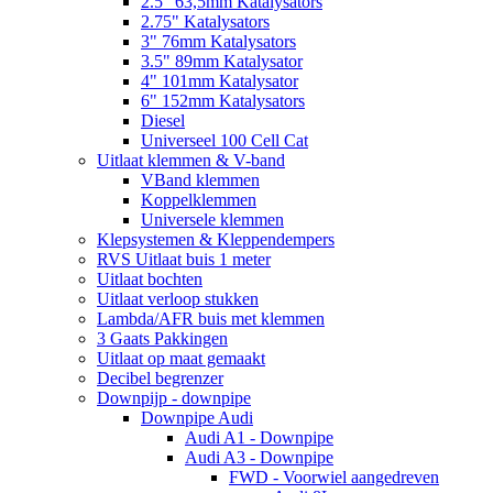
2.5" 63,5mm Katalysators
2.75" Katalysators
3" 76mm Katalysators
3.5" 89mm Katalysator
4" 101mm Katalysator
6" 152mm Katalysators
Diesel
Universeel 100 Cell Cat
Uitlaat klemmen & V-band
VBand klemmen
Koppelklemmen
Universele klemmen
Klepsystemen & Kleppendempers
RVS Uitlaat buis 1 meter
Uitlaat bochten
Uitlaat verloop stukken
Lambda/AFR buis met klemmen
3 Gaats Pakkingen
Uitlaat op maat gemaakt
Decibel begrenzer
Downpijp - downpipe
Downpipe Audi
Audi A1 - Downpipe
Audi A3 - Downpipe
FWD - Voorwiel aangedreven