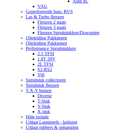
Audi 8L
VAG
Geperforeerde buis- RVS
Las & Turbo flenzen
Flenzen 2 gaats
Flenzen 3 gaats
Flenzen Spruitstukken/Downpipe
Olieleiding Pakkingen
Olieleiding Pakkingen
Performance Spruitstukken
2.5 TFSI
1.8T 20V
2L TFSI
S2-RS2
Vr6
Spruitstuk collectoren
Spruitstuk flenzen
T-X-Y buizen
Diverse
T-Stuk
Y-Stuk
X-stuk
Hitte isolatie
Uitlaat Lasnippels - lasbung
Uitlaat rubbers & ophanging