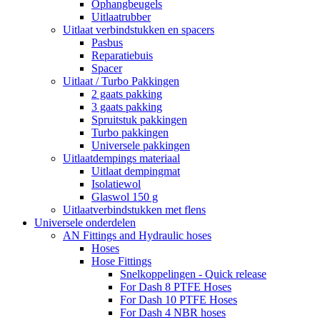
Ophangbeugels
Uitlaatrubber
Uitlaat verbindstukken en spacers
Pasbus
Reparatiebuis
Spacer
Uitlaat / Turbo Pakkingen
2 gaats pakking
3 gaats pakking
Spruitstuk pakkingen
Turbo pakkingen
Universele pakkingen
Uitlaatdempings materiaal
Uitlaat dempingmat
Isolatiewol
Glaswol 150 g
Uitlaatverbindstukken met flens
Universele onderdelen
AN Fittings and Hydraulic hoses
Hoses
Hose Fittings
Snelkoppelingen - Quick release
For Dash 8 PTFE Hoses
For Dash 10 PTFE Hoses
For Dash 4 NBR hoses