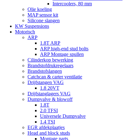
Intercoolers, 80 mm
Olie koeling
MAP sensor kit
Silicone slangen
KW Suspensions
Motorisch
ARP
1.8T ARP
ARP high-end stud bolts
ARP Montage spullen
Cilinderkop bewerking
Brandstofdrukregelaars
Brandstofslangen
Catchcan & carter ventilatie
Drijfstangen VAG
1.8 20VT
Drijfstanglagers VAG
Dumpvalve & blowoff
1.8T
2.0 TFSI
Universele Dumpvalve
1.4 TSI
EGR afdekplaatjes
Head and block studs
Montage parts