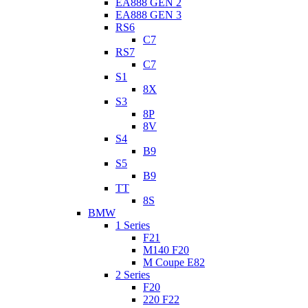
EA888 GEN 2
EA888 GEN 3
RS6
C7
RS7
C7
S1
8X
S3
8P
8V
S4
B9
S5
B9
TT
8S
BMW
1 Series
F21
M140 F20
M Coupe E82
2 Series
F20
220 F22