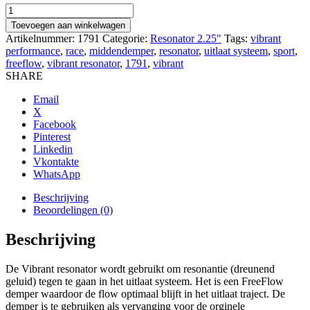
Uitlaat
Resonator
Toevoegen aan winkelwagen
demper
Artikelnummer:
1791
Categorie:
Resonator 2.25"
Tags:
vibrant
Vibrant
performance
,
race
,
middendemper
,
resonator
,
uitlaat systeem
,
sport
,
2.25"
freeflow
,
vibrant resonator
,
1791
,
vibrant
inlet/outlet
SHARE
x
18"
Email
long
X
aantal
Facebook
Pinterest
Linkedin
Vkontakte
WhatsApp
Beschrijving
Beoordelingen (0)
Beschrijving
De Vibrant resonator wordt gebruikt om resonantie (dreunend
geluid) tegen te gaan in het uitlaat systeem. Het is een FreeFlow
demper waardoor de flow optimaal blijft in het uitlaat traject. De
demper is te gebruiken als vervanging voor de orginele