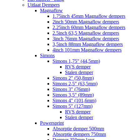
Uitlaat Dempers
Magnaflow
1.75inch 45mm Magnaflow dempers
2inch 50mm Magnaflow dempers
2.25inch 60mm Magnaflow dempers
2.5inch 63,5 Magnaflow dempers
3inch 76mm Magnaflow dempers
3,5inch 88mm Magnaflow dempers
4inch 101mm Magnaflow dempers
Simons
Simons 1,75" (44,5mm)
RVS demper
Stalen demper
Simons 2" (50,8mm)
Simons 2,5" (63,5mm)
Simons 3" (76mm)
Simons 3,5" (89mm)
Simons 4" (101,6mm)
Simons 5" (127mm)
RVS demper
Stalen demper
Powersprint
Absorptie demper 500mm
Absorptie dempers 750mm
Demper 350mm lang