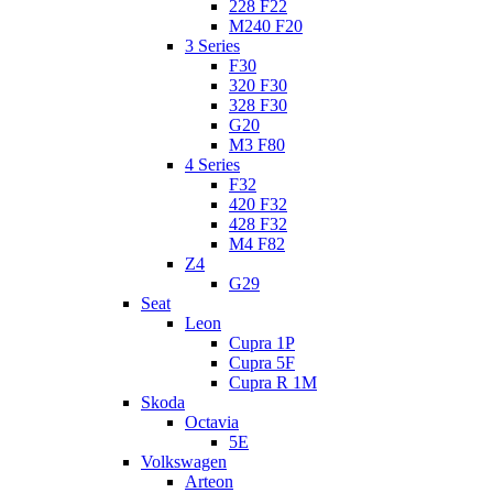
228 F22
M240 F20
3 Series
F30
320 F30
328 F30
G20
M3 F80
4 Series
F32
420 F32
428 F32
M4 F82
Z4
G29
Seat
Leon
Cupra 1P
Cupra 5F
Cupra R 1M
Skoda
Octavia
5E
Volkswagen
Arteon