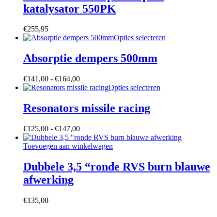
katalysator 550PK
€
255,95
Dit
Opties selecteren
product
heeft
Absorptie dempers 500mm
meerdere
variaties.
Prijsklasse:
€
141,00
-
€
164,00
Deze
€141,00
Dit
Opties selecteren
optie
tot
product
kan
€164,00
heeft
Resonators missile racing
gekozen
meerdere
worden
variaties.
op
Prijsklasse:
€
125,00
-
€
147,00
Deze
de
€125,00
optie
productpagina
tot
Toevoegen aan winkelwagen
kan
€147,00
gekozen
Dubbele 3,5 “ronde RVS burn blauwe
worden
op
afwerking
de
productpagina
€
135,00