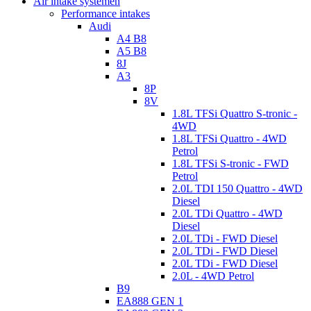
Air intake systemen
Performance intakes
Audi
A4 B8
A5 B8
8J
A3
8P
8V
1.8L TFSi Quattro S-tronic -
4WD
1.8L TFSi Quattro - 4WD
Petrol
1.8L TFSi S-tronic - FWD
Petrol
2.0L TDI 150 Quattro - 4WD
Diesel
2.0L TDi Quattro - 4WD
Diesel
2.0L TDi - FWD Diesel
2.0L TDi - FWD Diesel
2.0L TDi - FWD Diesel
2.0L - 4WD Petrol
B9
EA888 GEN 1