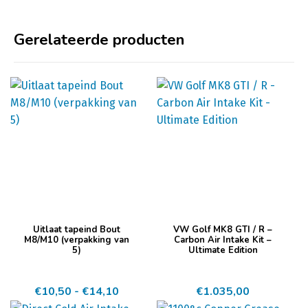
Gerelateerde producten
Dit
Uitlaat tapeind Bout
VW Golf MK8 GTI / R –
product
M8/M10 (verpakking van
Carbon Air Intake Kit –
5)
Ultimate Edition
heeft
meerdere
Prijsklasse:
€
10,50
-
€
14,10
€
1.035,00
variaties.