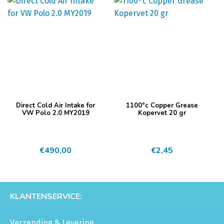
€10,50
Deze
tot
optie
€14,10
kan
gekozen
worden
op
de
productpagina
Direct Cold Air Intake for
1100°c Copper Grease
VW Polo 2.0 MY2019
Kopervet 20 gr
€
490,00
€
2,45
KLANTENSERVICE:
Verzending & Levering