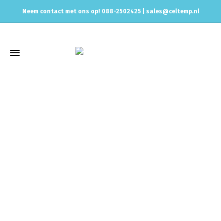
Neem contact met ons op! 088-2502425 |
sales@celtemp.nl
Winkel
Home
Zoeken op Motorcode
EA888 Gen4
Turboinlet +
Turbooutlet set voor Golf 8 GTI