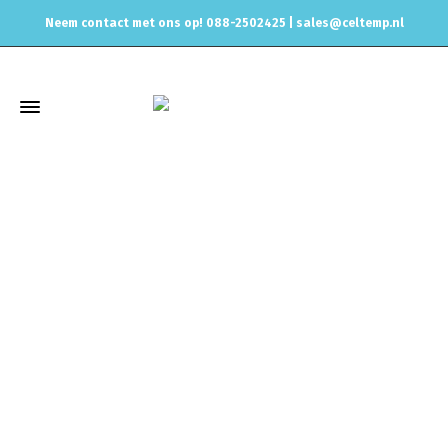
Neem contact met ons op! 088-2502425 |
sales@celtemp.nl
Winkel
Home
Uitlaat & onderdelen
Las & Turbo flenzen
Flenzen
Spruitstukken/Downpipe
Turbo flens T25 type RVS