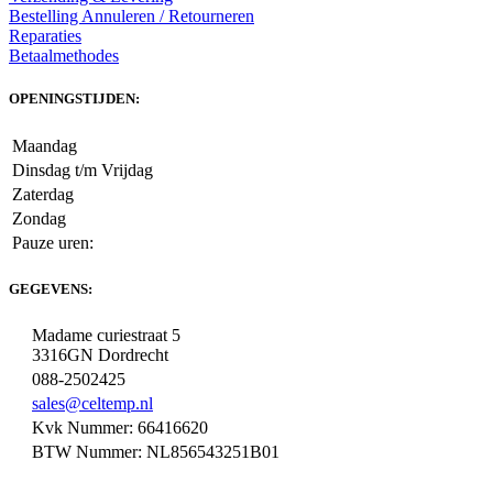
Bestelling Annuleren / Retourneren
Reparaties
Betaalmethodes
OPENINGSTIJDEN:
Maandag
Dinsdag t/m Vrijdag
Zaterdag
Zondag
Pauze uren:
GEGEVENS:
Madame curiestraat 5
3316GN Dordrecht
088-2502425
sales@celtemp.nl
Kvk Nummer: 66416620
BTW Nummer: NL856543251B01