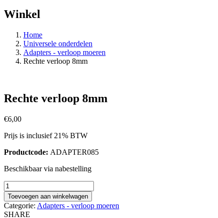
Winkel
Home
Universele onderdelen
Adapters - verloop moeren
Rechte verloop 8mm
Rechte verloop 8mm
€
6,00
Prijs is inclusief 21% BTW
Productcode:
ADAPTER085
Beschikbaar via nabestelling
Rechte
verloop
Toevoegen aan winkelwagen
8mm
Categorie:
Adapters - verloop moeren
aantal
SHARE