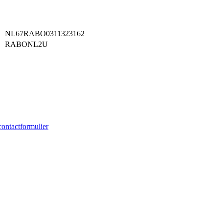
NL67RABO0311323162
RABONL2U
contactformulier