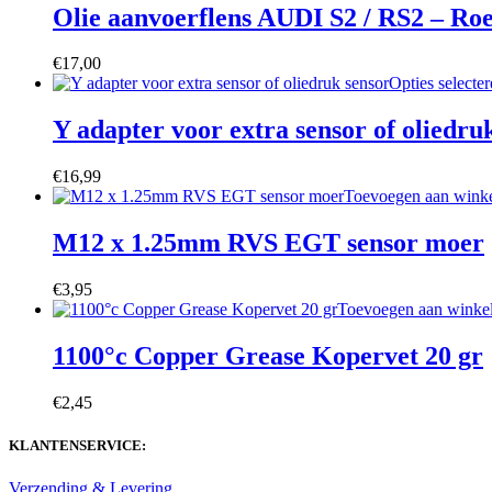
Olie aanvoerflens AUDI S2 / RS2 – Roes
€
17,00
Opties selecte
Y adapter voor extra sensor of oliedru
€
16,99
Toevoegen aan wink
M12 x 1.25mm RVS EGT sensor moer
€
3,95
Toevoegen aan winke
1100°c Copper Grease Kopervet 20 gr
€
2,45
KLANTENSERVICE:
Verzending & Levering