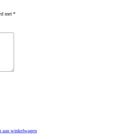
erd met
*
n aan winkelwagen