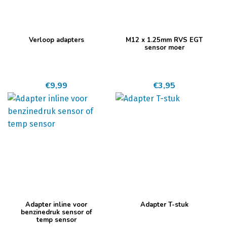
Dit
Verloop adapters
M12 x 1.25mm RVS EGT
product
sensor moer
heeft
meerdere
€
9,99
€
3,95
variaties.
Deze
optie
kan
gekozen
worden
op
de
productpagina
Dit
Adapter inline voor
Adapter T-stuk
product
benzinedruk sensor of
temp sensor
heeft