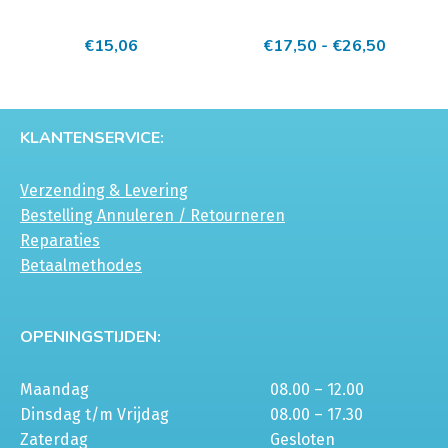
meerdere
Prijskla
€
15,06
€
17,50
-
€
26,50
variaties.
€17,50
Deze
tot
optie
€26,50
kan
KLANTENSERVICE:
gekozen
worden
Verzending & Levering
op
Bestelling Annuleren / Retourneren
de
Reparaties
productpagina
Betaalmethodes
OPENINGSTIJDEN:
Maandag
08.00 – 12.00
Dinsdag t/m Vrijdag
08.00 – 17.30
Zaterdag
Gesloten