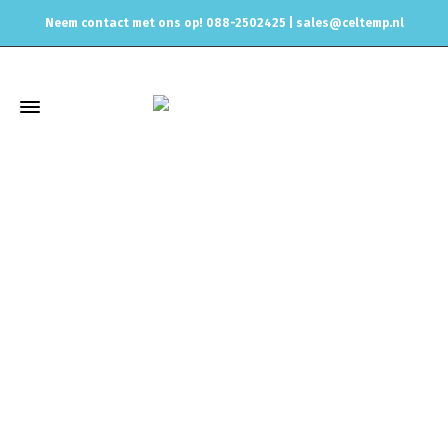
Neem contact met ons op! 088-2502425 |
sales@celtemp.nl
Winkel
Home
Universele onderdelen
Adapters - verloop moeren
Rechte verloop 8mm