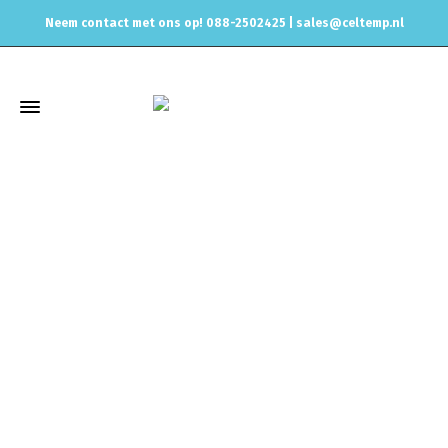
Neem contact met ons op! 088-2502425 |
sales@celtemp.nl
Winkel
Home
Air intake systemen
Performance intakes
Audi
S3
8V
RACINGLINE INTAKE SYSTEM – R600 INTAKE SILICONE
HOSE