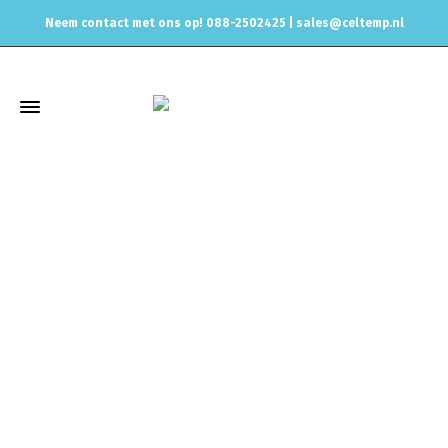
Neem contact met ons op! 088-2502425 |
sales@celtemp.nl
Winkel
Home
Elektrisch
Brandstofpompen & toebehoren
Brandstofpompen
Pierburg high performance brandstofpomp