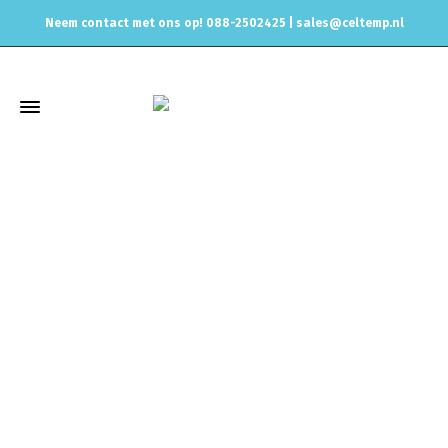
Neem contact met ons op! 088-2502425 |
sales@celtemp.nl
Winkel
Home
Uitlaat & onderdelen
Eindstukken, Tips, Sierstukken
Enkel Sierstuk, Tip
Magnaflow sierstuk inlet 2.25″ – 4″ outlet
35121