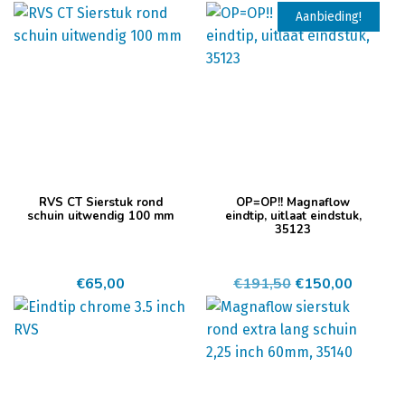
Aanbieding!
RVS CT Sierstuk rond
OP=OP!! Magnaflow
schuin uitwendig 100 mm
eindtip, uitlaat eindstuk,
35123
Oorspronkelijk
Huidig
€
65,00
€
191,50
€
150,00
prijs
prijs
was:
is:
€191,50.
€150,0