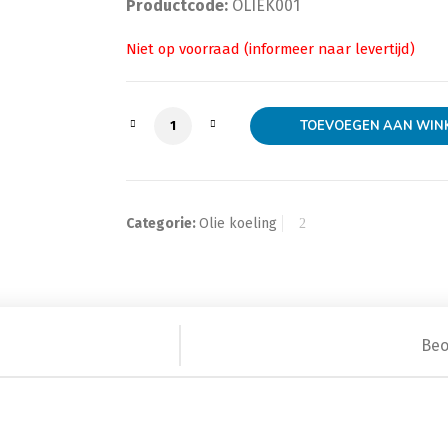
Productcode:
OLIEK001
Olie koeler 7 rijen 330mm aantal
TOEVOEGEN AAN WIN
Categorie:
Olie koeling
Beo