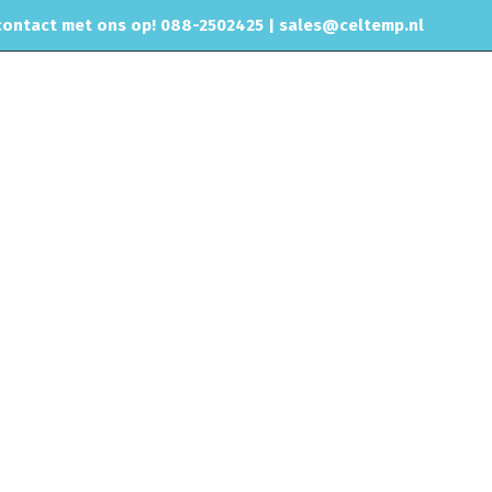
ontact met ons op! 088-2502425 |
sales@celtemp.nl
NTACT
izen/silicone slangen
Olie koeling
Olie koeler 7 rijen 330mm