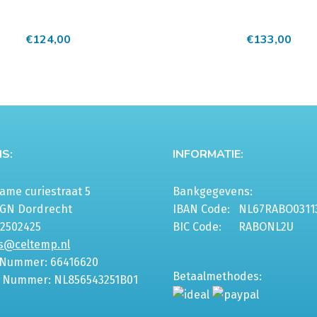
€
124,00
€
133,00
S:
INFORMATIE:
me curiestraat 5
Bankgegevens:
6GN Dordrecht
IBAN Code:
NL67RABO0311
-2502425
BIC Code:
RABONL2U
s@celtemp.nl
 Nummer: 66416620
Betaalmethodes:
 Nummer: NL856543251B01