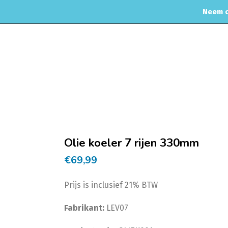
Neem c
MOTORREINIGING
CHIPTUNING
RVS UITLAAT SYSTEEM
CO
Home
Intercoolers/bu
Olie koeler 7 rijen 330mm
€
69,99
Prijs is inclusief 21% BTW
Fabrikant:
LEV07