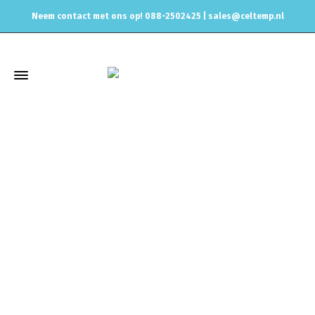
Neem contact met ons op! 088-2502425 |
sales@celtemp.nl
Winkel
Home
Race onderdelen
Motorkap houder
Motorkap
houder ROOD / Hood holder RED