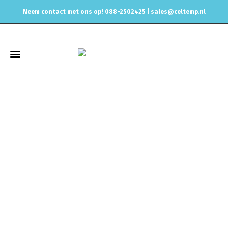
Neem contact met ons op! 088-2502425 |
sales@celtemp.nl
Winkel
Home
KW Suspensions
MK8 GTI – ST XA Schroefset 55mm
08/2020- tot 1090kg va-last