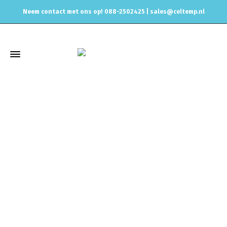
Neem contact met ons op! 088-2502425 |
sales@celtemp.nl
Winkel
Home
Uitlaat & onderdelen
Uitlaat Dempers
Magnaflow
2.25inch 60mm Magnaflow dempers
Magnaflow ronde Glass
Pack demper 2.25 inch 60mm red coated,13125