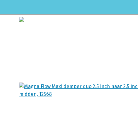
HOME
WEBSHOP
ONDERHOUD & APK
Winkel
Home
Uitlaat & onderdelen
U