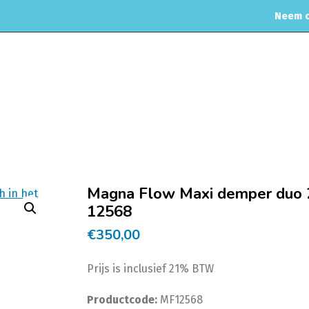
Neem c
MOTORREINIGING
CHIPTUNING
RVS UITLAAT SYSTEEM
CO
itlaat Dempers
Magnaflow
2.5inch 63,5 Magnaflow dempers
Magna F
Magna Flow Maxi demper duo 2.5
12568
€
350,00
Prijs is inclusief 21% BTW
Productcode:
MF12568