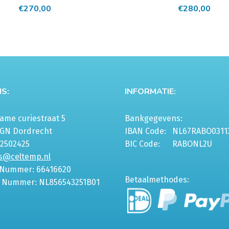
€
270,00
€
280,00
S:
INFORMATIE:
me curiestraat 5
Bankgegevens:
6GN Dordrecht
IBAN Code:
NL67RABO0311
-2502425
BIC Code:
RABONL2U
s@celtemp.nl
 Nummer: 66416620
Betaalmethodes:
 Nummer: NL856543251B01