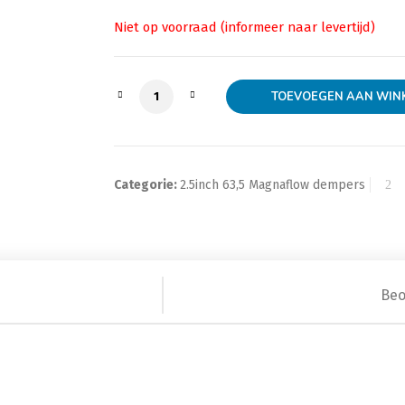
Magna Flow Maxi demper duo 2.5 inch na
TOEVOEGEN AAN WIN
Categorie:
2.5inch 63,5 Magnaflow dempers
Beo