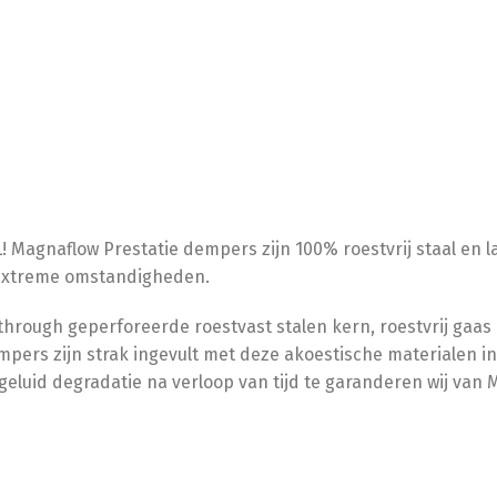
agnaflow Prestatie dempers zijn 100% roestvrij staal en lap
 extreme omstandigheden.
-through geperforeerde roestvast stalen kern, roestvrij gaas
pers zijn strak ingevult met deze akoestische materialen i
eluid degradatie na verloop van tijd te garanderen wij van