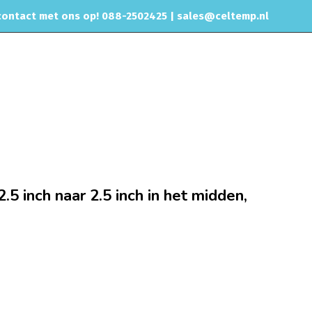
ontact met ons op! 088-2502425 |
sales@celtemp.nl
NTACT
low Maxi demper duo 2.5 inch naar 2.5 inch in het midden, 12568
 inch naar 2.5 inch in het midden,