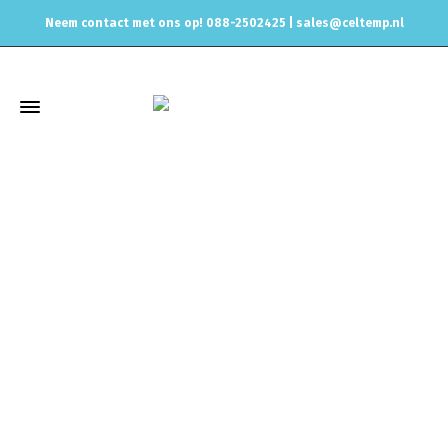
Neem contact met ons op! 088-2502425 |
sales@celtemp.nl
Winkel
Home
Uitlaat & onderdelen
Uitlaat Dempers
Magnaflow
3inch 76mm Magnaflow dempers
Magna Flow demper 3inch
center naar 3inch, 12229