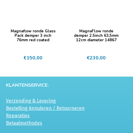
Magnaflow ronde Glass
MagnaFlow ronde
Pack demper 3 inch
demper 2.5inch 63,5mm
76mm red coated
12cm diameter 14867
€
150,00
€
230,00
KLANTENSERVICE:
Verzending & Levering
Bestelling Annuleren / Retourneren
Reparaties
Betaalmethodes