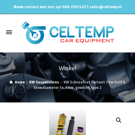
Neem contact met ons op! 088-2502425 |
sales@celtemp.nl
Winkel
Home
KW Suspensions
KW Schroefset Variant 1 Vw Golf V,
klemdiameter 54,6mm, gewicht type 2