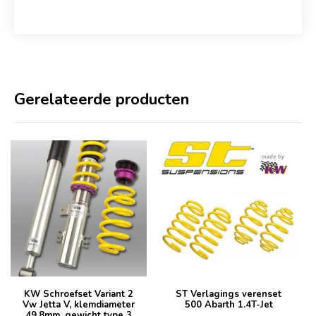
Gerelateerde producten
KW Schroefset Variant 2
ST Verlagings verenset
Vw Jetta V, klemdiameter
500 Abarth 1.4T-Jet
49,8mm, gewicht type 3