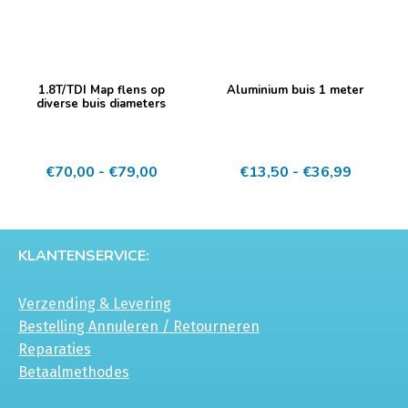
op
de
productpagina
Dit
Dit
1.8T/TDI Map flens op
Aluminium buis 1 meter
product
product
diverse buis diameters
heeft
heeft
meerdere
meerdere
Prijsklasse:
Prijskla
€
70,00
-
€
79,00
€
13,50
-
€
36,99
variaties.
variaties.
€70,00
€13,50
Deze
Deze
tot
tot
optie
optie
€79,00
€36,99
kan
kan
KLANTENSERVICE:
gekozen
gekozen
worden
worden
Verzending & Levering
op
op
Bestelling Annuleren / Retourneren
de
de
Reparaties
productpagina
productpagina
Betaalmethodes