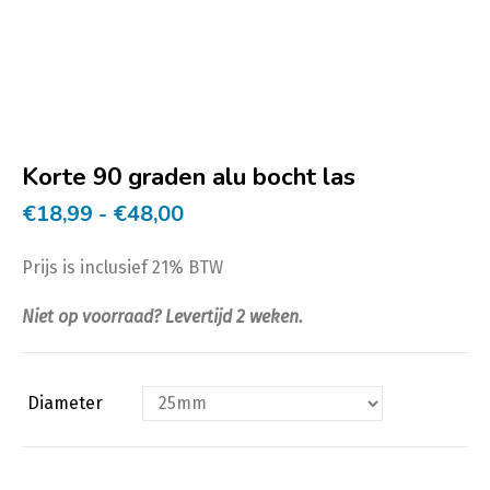
Korte 90 graden alu bocht las
Prijsklasse:
€
18,99
-
€
48,00
€18,99
Prijs is inclusief 21% BTW
tot
€48,00
Niet op voorraad? Levertijd 2 weken.
Diameter