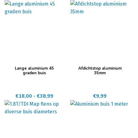
Dit
Lange aluminium 45
Afdichtstop aluminium
product
graden buis
35mm
heeft
meerdere
Prijsklasse:
€
18,00
-
€
38,99
€
9,99
variaties.
€18,00
Deze
tot
optie
€38,99
kan
gekozen
worden