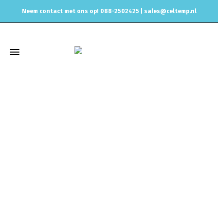
Neem contact met ons op! 088-2502425 |
sales@celtemp.nl
Winkel
Home
Intercoolers/buizen/silicone slangen
Aluminium
Bochten & Buizen
Korte 90 graden alu bocht las