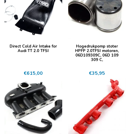
Direct Cold Air Intake for
Hogedrukpomp stoter
Audi TT 2.0 TFSI
HPFP 2.0TFSI motoren,
06D109309C, 06D 109
309 C,
€
615,00
€
35,95