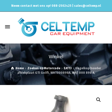
Neem contact met ons op! 088-2502425 |
sales@celtemp.nl
Winkel
Home
Zoeken op Motorcode
EA113
Kogelkop houder
afdekplaat GTI Golf5, WHT000898A, WHT 000 898 A,