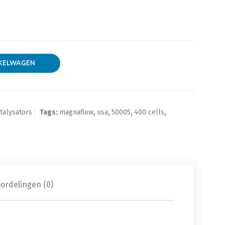
0005 aantal
KELWAGEN
talysators
Tags:
magnaflow
,
usa
,
50005
,
400 cells
,
ordelingen (0)