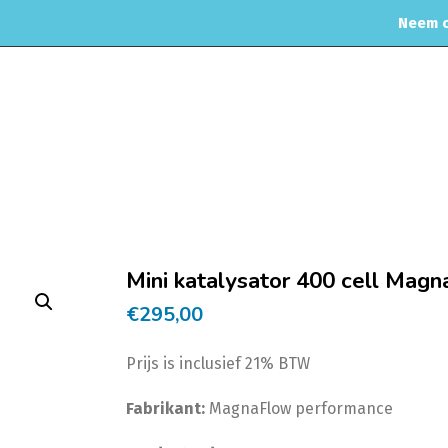
Neem c
OME
WEBSHOP
ONDERHOUD & APK
MOTORREINIGING
Home
Uitlaat & onderdelen
Katalysatoren & Race cats
2.25" 
Mini katalysator 400 cell Mag
€
295,00
Prijs is inclusief 21% BTW
Fabrikant:
MagnaFlow performance