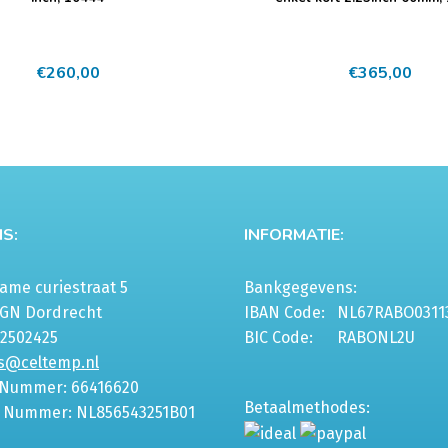
€
260,00
€
365,00
S:
INFORMATIE:
me curiestraat 5
Bankgegevens:
6GN Dordrecht
IBAN Code:
NL67RABO0311
-2502425
BIC Code:
RABONL2U
s@celtemp.nl
 Nummer: 66416620
Betaalmethodes:
 Nummer: NL856543251B01