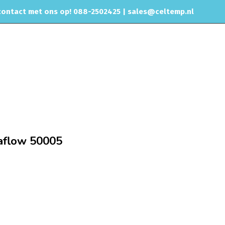
ontact met ons op! 088-2502425 |
sales@celtemp.nl
CHIPTUNING
RVS UITLAAT SYSTEEM
CONTACT
57mm Katalysators
Mini katalysator 400 cell Magnaflow 50005
naflow 50005