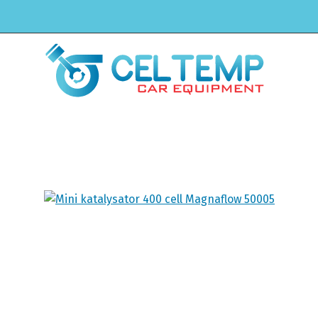
H
Winkel