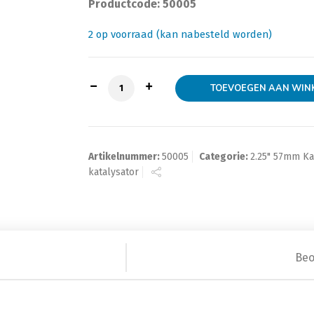
Productcode: 50005
2 op voorraad (kan nabesteld worden)
Mini katalysator 400 cell Magnaflow 5
TOEVOEGEN AAN WIN
Artikelnummer:
50005
Categorie:
2.25" 57mm Ka
katalysator
Beo