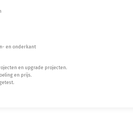
m
en- en onderkant
projecten en upgrade projecten.
oeling en prijs.
getest.