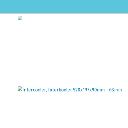
HOME
WEBSHOP
ONDERHOUD & APK
Winkel
Home
Intercoolers/buizen/silicone slan