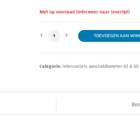
Intercooler, Interkoeler 520x197x90mm
TOEVOEGEN AAN WIN
Categorie:
Intercoolers aansluitdiameter 63 & 6
Beo