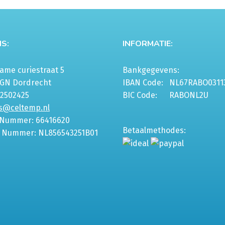
S:
INFORMATIE:
me curiestraat 5
Bankgegevens:
6GN Dordrecht
IBAN Code:
NL67RABO0311
-2502425
BIC Code:
RABONL2U
s@celtemp.nl
 Nummer: 66416620
Betaalmethodes:
 Nummer: NL856543251B01