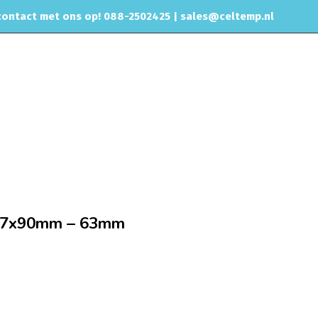
ontact met ons op! 088-2502425 |
sales@celtemp.nl
NTACT
ter 63 & 65 mm
Intercooler, Interkoeler 520x197x90mm – 63mm
x197x90mm – 63mm