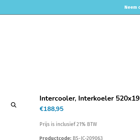
Neem c
MOTORREINIGING
CHIPTUNING
RVS UITLAAT SYSTEEM
CO
gen
Intercoolers
Intercooler universeel
Intercoolers aansluitdiame
Intercooler, Interkoeler 520
€
188,95
Prijs is inclusief 21% BTW
Productcode:
BS-IC-209063