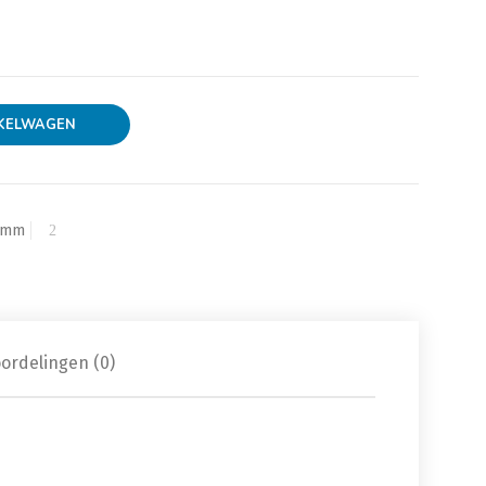
 - 63mm aantal
KELWAGEN
5 mm
ordelingen (0)