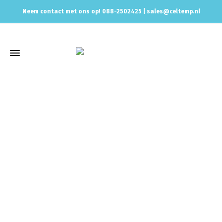
Neem contact met ons op! 088-2502425 |
sales@celtemp.nl
Winkel
Home
Motorisch
Dumpvalve & blowoff
1.8T
TurboSmart
dumpvalve 1.8T