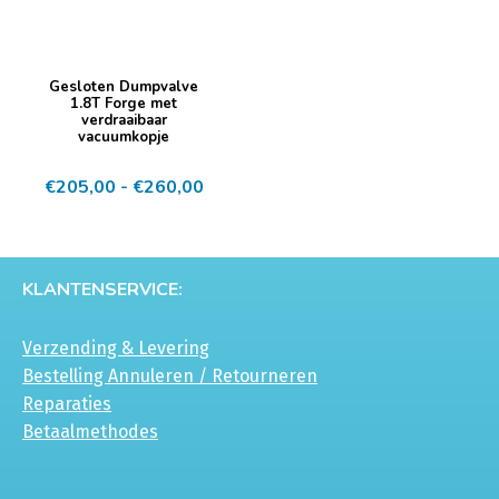
Dit
Gesloten Dumpvalve
product
1.8T Forge met
verdraaibaar
heeft
vacuumkopje
meerdere
Prijsklasse:
€
205,00
-
€
260,00
variaties.
€205,00
Deze
tot
optie
€260,00
kan
KLANTENSERVICE:
gekozen
worden
Verzending & Levering
op
Bestelling Annuleren / Retourneren
de
Reparaties
productpagina
Betaalmethodes