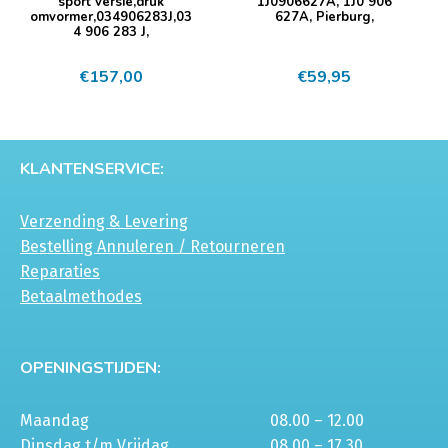
sport versie,druk
1J0906627A, 1J0 906
omvormer,034906283J,03
627A, Pierburg,
4 906 283 J,
€
157,00
€
59,95
KLANTENSERVICE:
Verzending & Levering
Bestelling Annuleren / Retourneren
Reparaties
Betaalmethodes
OPENINGSTIJDEN:
Maandag
08.00 – 12.00
Dinsdag t/m Vrijdag
08.00 – 17.30