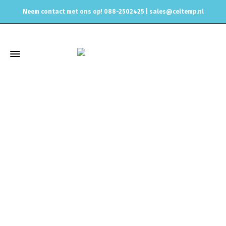
Neem contact met ons op! 088-2502425 |
sales@celtemp.nl
Winkel
Home
Elektrisch
N75 & Pop Off ventiel
Drukomvormer,
1H0906627A, 1H0 90 66 27A, Pierburg,