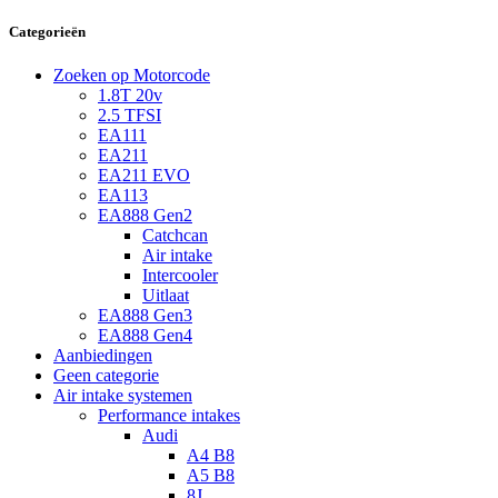
Categorieën
Zoeken op Motorcode
1.8T 20v
2.5 TFSI
EA111
EA211
EA211 EVO
EA113
EA888 Gen2
Catchcan
Air intake
Intercooler
Uitlaat
EA888 Gen3
EA888 Gen4
Aanbiedingen
Geen categorie
Air intake systemen
Performance intakes
Audi
A4 B8
A5 B8
8J