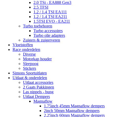
2.0 TSi - EA888 Gen3
2.5 TFSI
1.2 / 1.4 TSI EA111
1.2 / 1.4 TSI EA211
1.5TSI EVO - EA211
Turbo toebehoren
Turbo accessoires
Turbo olie adapters
Zuigers & zuigerveren
Vloeistoffen
Race onderdelen
Diverse
Motorkap houder
Sleepoog
Stickers
Simons Sportuitlaten
Uitlaat & onderdelen
Uitlaat accessories
2 Gaats Pakkingen
Las nippels - bung
Uitlaat Dempers
Magnaflow
1.75inch 45mm Magnaflow dempers
2inch 50mm Magnaflow dempers
2.25inch 60mm Magnaflow dempers