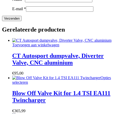
E-mail
*
Gerelateerde producten
Toevoegen aan winkelwagen
CT Autosport dumpvalve, Diverter
Valve, CNC aluminium
€
95,00
Opties
Dit
selecteren
product
heeft
Blow Off Valve Kit for 1.4 TSI EA111
meerdere
Twincharger
variaties.
Deze
optie
€
365,99