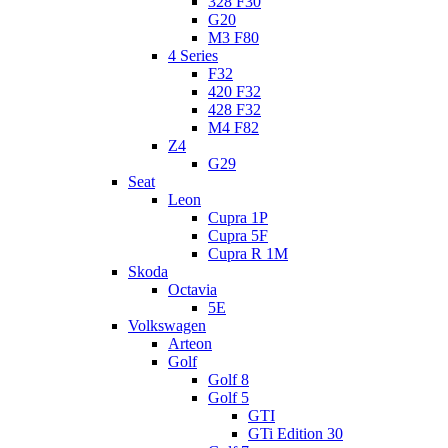
328 F30
G20
M3 F80
4 Series
F32
420 F32
428 F32
M4 F82
Z4
G29
Seat
Leon
Cupra 1P
Cupra 5F
Cupra R 1M
Skoda
Octavia
5E
Volkswagen
Arteon
Golf
Golf 8
Golf 5
GTI
GTi Edition 30