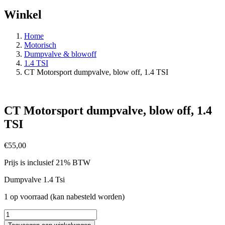
Winkel
Home
Motorisch
Dumpvalve & blowoff
1.4 TSI
CT Motorsport dumpvalve, blow off, 1.4 TSI
CT Motorsport dumpvalve, blow off, 1.4
TSI
€
55,00
Prijs is inclusief 21% BTW
Dumpvalve 1.4 Tsi
1 op voorraad (kan nabesteld worden)
CT
Motorsport