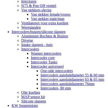
Injectoren
N75 & Pop Off ventiel
Vag stekkers electra
Vag stekker female/vrouw
Vag stekker male/man
Ventilatoren voor extra koeling
Weerstanden
Intercoolers/buizen/silicone slangen
Aluminium Bochten & Buizen
Diverse
Intake slangen - buis
Intercoolers
Wagner intercoolers
Intercooler core
Intercooler Tanks
Intercooler universeel
One-side intercoolers
Intercoolers aansluitdiameter 55 & 60 mm
Intercoolers aansluitdiameter 63 & 65 mm
Intercoolers aansluitdiameter 76mm
Intercoolers, 80 mm
Olie koeling
MAP sensor kit
Silicone slangen
KW Suspensions