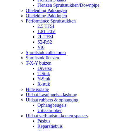
Flenzen Spruitstukken/Downpipe
Olieleiding Pakkingen
Olieleiding Pakkingen
Performance Spruitstukken
2.5 TFSI
1.8T 20V
2L TFSI
S2-RS2
Vr6
Spruitstuk collectoren
Spruitstuk flenzen
T-X-Y buizen
Diverse
T-Stuk
Y-Stuk
X-stuk
Hitte isolatie
Uitlaat Lasnippels - lasbung
Uitlaat rubbers & ophanging
Ophangbeugels
Uitlaatrubber
Uitlaat verbindstukken en spacers
Pasbus
Reparatiebuis