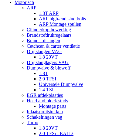
Motorisch
ARP
1.8T ARP
ARP high-end stud bolts
ARP Montage spullen
Cilinderkop bewerking
Brandstofdrukregelaars
Brandstofslangen
Catchcan & carter ventilatie
Drijfstangen VAG
1.8 20VT
Drijfstanglagers VAG
Dumpvalve & blowoff
1.8T
2.0 TFSI
Universele Dumpvalve
1.4 TSI
EGR afdekplaatjes
Head and block studs
Montage parts
Inlaatspruitstukken
Schakelringen vag
Turbo
1.8 20VT
2.0 TFSi - EA113