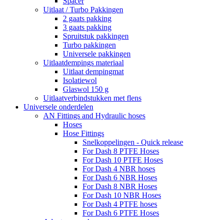
Spacer
Uitlaat / Turbo Pakkingen
2 gaats pakking
3 gaats pakking
Spruitstuk pakkingen
Turbo pakkingen
Universele pakkingen
Uitlaatdempings materiaal
Uitlaat dempingmat
Isolatiewol
Glaswol 150 g
Uitlaatverbindstukken met flens
Universele onderdelen
AN Fittings and Hydraulic hoses
Hoses
Hose Fittings
Snelkoppelingen - Quick release
For Dash 8 PTFE Hoses
For Dash 10 PTFE Hoses
For Dash 4 NBR hoses
For Dash 6 NBR Hoses
For Dash 8 NBR Hoses
For Dash 10 NBR Hoses
For Dash 4 PTFE hoses
For Dash 6 PTFE Hoses