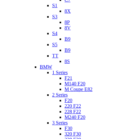
S1
8X
S3
8P
8V
S4
B9
S5
B9
TT
8S
BMW
1 Series
F21
M140 F20
M Coupe E82
2 Series
F20
220 F22
228 F22
M240 F20
3 Series
F30
320 F30