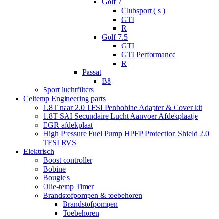
Golf 7
Clubsport ( s )
GTI
R
Golf 7.5
GTI
GTI Performance
R
Passat
B8
Sport luchtfilters
Celtemp Engineering parts
1.8T naar 2.0 TFSI Penbobine Adapter & Cover kit
1.8T SAI Secundaire Lucht Aanvoer Afdekplaatje
EGR afdekplaat
High Pressure Fuel Pump HPFP Protection Shield 2.0
TFSI RVS
Elektrisch
Boost controller
Bobine
Bougie's
Olie-temp Timer
Brandstofpompen & toebehoren
Brandstofpompen
Toebehoren