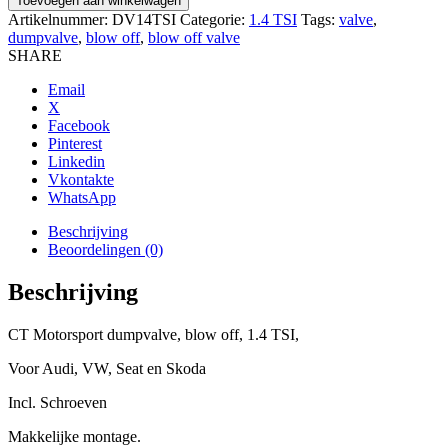
Toevoegen aan winkelwagen
dumpvalve,
Artikelnummer:
DV14TSI
Categorie:
1.4 TSI
Tags:
valve
,
blow
dumpvalve
,
blow off
,
blow off valve
off,
SHARE
1.4
TSI
Email
aantal
X
Facebook
Pinterest
Linkedin
Vkontakte
WhatsApp
Beschrijving
Beoordelingen (0)
Beschrijving
CT Motorsport dumpvalve, blow off, 1.4 TSI,
Voor Audi, VW, Seat en Skoda
Incl. Schroeven
Makkelijke montage.