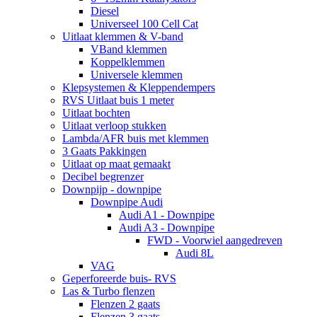
Diesel
Universeel 100 Cell Cat
Uitlaat klemmen & V-band
VBand klemmen
Koppelklemmen
Universele klemmen
Klepsystemen & Kleppendempers
RVS Uitlaat buis 1 meter
Uitlaat bochten
Uitlaat verloop stukken
Lambda/AFR buis met klemmen
3 Gaats Pakkingen
Uitlaat op maat gemaakt
Decibel begrenzer
Downpijp - downpipe
Downpipe Audi
Audi A1 - Downpipe
Audi A3 - Downpipe
FWD - Voorwiel aangedreven
Audi 8L
VAG
Geperforeerde buis- RVS
Las & Turbo flenzen
Flenzen 2 gaats
Flenzen 3 gaats