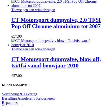
kan
gekozen
worden
Toevoegen aan winkelwagen
op
de
CT Motorsport dumpvalve, 2.0 TFSI
productpagina
Pop Off Chrome aluminium tot 2007
€
57,00
Toevoegen aan winkelwagen
CT Motorsport dumpvalve, blow off,
tsi/tfsi vanaf bouwjaar 2010
€
57,00
KLANTENSERVICE:
Verzending & Levering
Bestelling Annuleren / Retourneren
Reparaties