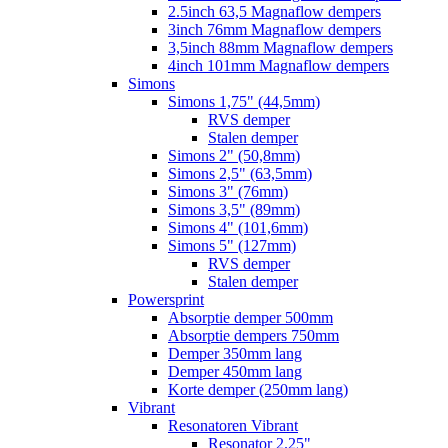
2.5inch 63,5 Magnaflow dempers
3inch 76mm Magnaflow dempers
3,5inch 88mm Magnaflow dempers
4inch 101mm Magnaflow dempers
Simons
Simons 1,75" (44,5mm)
RVS demper
Stalen demper
Simons 2" (50,8mm)
Simons 2,5" (63,5mm)
Simons 3" (76mm)
Simons 3,5" (89mm)
Simons 4" (101,6mm)
Simons 5" (127mm)
RVS demper
Stalen demper
Powersprint
Absorptie demper 500mm
Absorptie dempers 750mm
Demper 350mm lang
Demper 450mm lang
Korte demper (250mm lang)
Vibrant
Resonatoren Vibrant
Resonator 2.25"