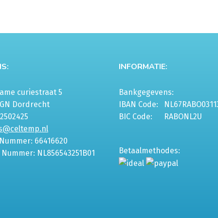
tot
€55,50
S:
INFORMATIE:
agina
me curiestraat 5
Bankgegevens:
6GN Dordrecht
IBAN Code:
NL67RABO0311
-2502425
BIC Code:
RABONL2U
s@celtemp.nl
 Nummer: 66416620
Betaalmethodes:
 Nummer: NL856543251B01