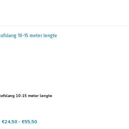
tofslang 10-15 meter lengte
Prijsklasse:
€
24,50
-
€
55,50
€24,50