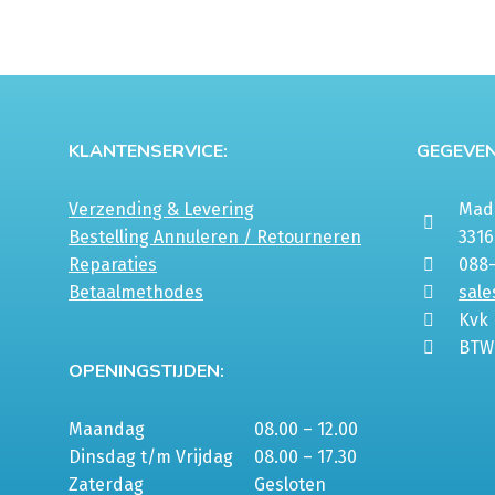
tot
optie
optie
€20,00
kan
kan
gekozen
gekozen
worden
worden
op
op
KLANTENSERVICE:
GEGEVEN
de
de
productpagina
productp
Verzending & Levering
Mada
Bestelling Annuleren / Retourneren
331
Reparaties
088
Betaalmethodes
sale
Kvk
BTW
OPENINGSTIJDEN:
Maandag
08.00 – 12.00
Dinsdag t/m Vrijdag
08.00 – 17.30
Zaterdag
Gesloten