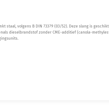
kt staal, volgens B DIN 73379 (03/52). Deze slang is geschik
als dieselbrandstof zonder CME-additief (canola-methylester)
ingsunits.