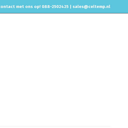
ontact met ons op! 088-2502425 |
sales@celtemp.nl
NTACT
e
Motorisch
Brandstofslangen
Brandstofslang versterkt