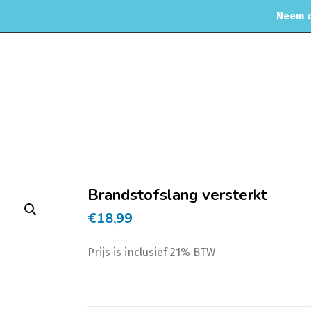
Neem c
MOTORREINIGING
CHIPTUNING
RVS UITLAAT SYSTEEM
CO
Hom
Brandstofslang versterkt
€
18,99
Prijs is inclusief 21% BTW