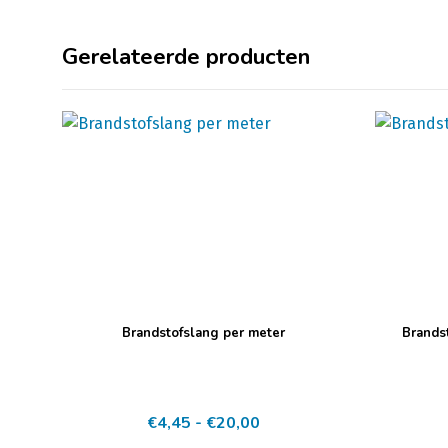
Gerelateerde producten
Dit
Dit
Brandstofslang per meter
Brands
product
product
heeft
heeft
meerdere
meerdere
Prijsklasse:
€
4,45
-
€
20,00
variaties.
variaties.
€4,45
Deze
Deze