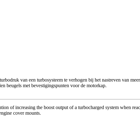
rbodruk van een turbosysteem te verhogen bij het nastreven van meer v
alen beugels met bevestigingspunten voor de motorkap.
ntion of increasing the boost output of a turbocharged system when re
h engine cover mounts.