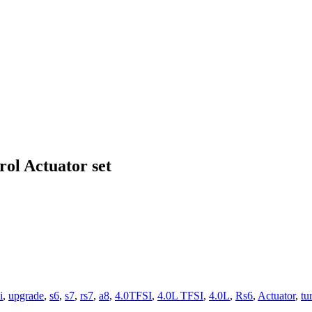
ol Actuator set
i
,
upgrade
,
s6
,
s7
,
rs7
,
a8
,
4.0TFSI
,
4.0L TFSI
,
4.0L
,
Rs6
,
Actuator
,
tu