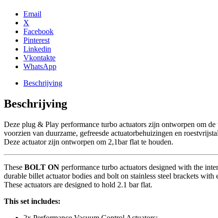
Vacuum
Control
Email
Actuator
X
set
Facebook
aantal
Pinterest
Linkedin
Vkontakte
WhatsApp
Beschrijving
Beschrijving
Deze plug & Play performance turbo actuators zijn ontworpen om de tu
voorzien van duurzame, gefreesde actuatorbehuizingen en roestvrijst
Deze actuator zijn ontworpen om 2,1bar flat te houden.
These
BOLT ON
performance turbo actuators designed with the inte
durable billet actuator bodies and bolt on stainless steel brackets wit
These actuators are designed to hold 2.1 bar flat.
This set includes:
2x Performance Vacuum Control Actuators;