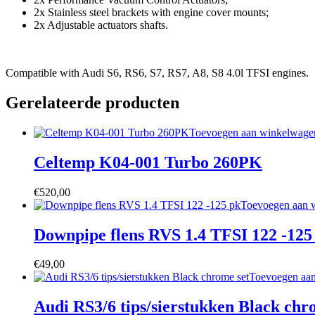
2x Stainless steel brackets with engine cover mounts;
2x Adjustable actuators shafts.
Compatible with Audi S6, RS6, S7, RS7, A8, S8 4.0l TFSI engines.
Gerelateerde producten
Toevoegen aan winkelwage
Celtemp K04-001 Turbo 260PK
€
520,00
Toevoegen aan 
Downpipe flens RVS 1.4 TFSI 122 -125
€
49,00
Toevoegen aa
Audi RS3/6 tips/sierstukken Black chr