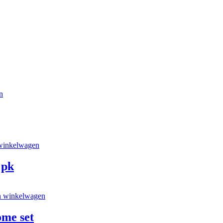
n
winkelwagen
 pk
n winkelwagen
ome set