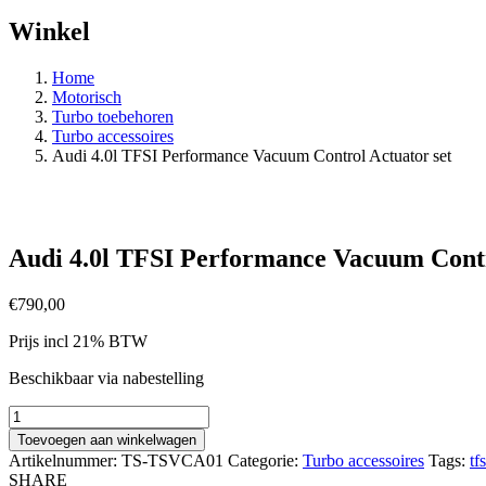
Winkel
Home
Motorisch
Turbo toebehoren
Turbo accessoires
Audi 4.0l TFSI Performance Vacuum Control Actuator set
Audi 4.0l TFSI Performance Vacuum Contr
€
790,00
Prijs incl 21% BTW
Beschikbaar via nabestelling
Audi
4.0l
Toevoegen aan winkelwagen
TFSI
Artikelnummer:
TS-TSVCA01
Categorie:
Turbo accessoires
Tags:
tfs
Performance
SHARE