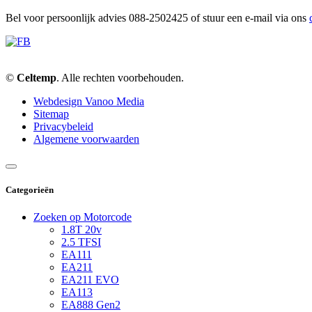
Bel voor persoonlijk advies 088-2502425 of stuur een e-mail via ons
©
Celtemp
. Alle rechten voorbehouden.
Webdesign Vanoo Media
Sitemap
Privacybeleid
Algemene voorwaarden
Categorieën
Zoeken op Motorcode
1.8T 20v
2.5 TFSI
EA111
EA211
EA211 EVO
EA113
EA888 Gen2