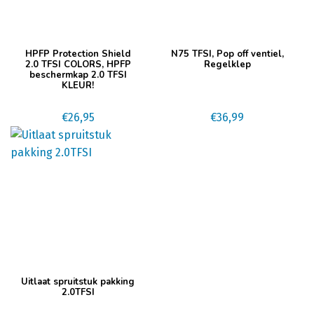
de
productpagina
Dit
HPFP Protection Shield
N75 TFSI, Pop off ventiel,
product
2.0 TFSI COLORS, HPFP
Regelklep
beschermkap 2.0 TFSI
heeft
KLEUR!
meerdere
variaties.
€
26,95
€
36,99
Deze
optie
kan
gekozen
worden
op
de
productpagina
Uitlaat spruitstuk pakking
2.0TFSI