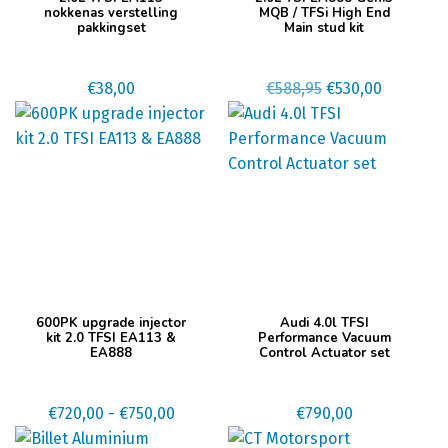
nokkenas verstelling
MQB / TFSi High End
pakkingset
Main stud kit
Oorspronkelijke
Huidige
€
38,00
€
588,95
€
530,00
prijs
prijs
was:
is:
€588,95.
€530,00.
Dit
600PK upgrade injector
Audi 4.0l TFSI
product
kit 2.0 TFSI EA113 &
Performance Vacuum
EA888
Control Actuator set
heeft
meerdere
variaties.
Prijsklasse:
€
720,00
-
€
750,00
€
790,00
Deze
€720,00