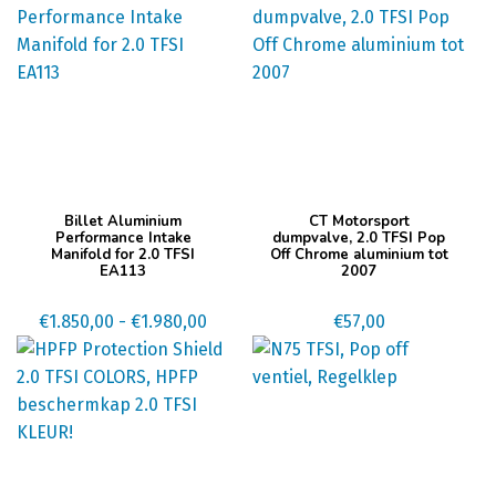
optie
tot
kan
€750,00
gekozen
worden
op
de
productpagina
Dit
Billet Aluminium
CT Motorsport
product
Performance Intake
dumpvalve, 2.0 TFSI Pop
Manifold for 2.0 TFSI
Off Chrome aluminium tot
heeft
EA113
2007
meerdere
variaties.
Prijsklasse:
€
1.850,00
-
€
1.980,00
€
57,00
Deze
€1.850,00
optie
tot
kan
€1.980,00
gekozen
worden
op