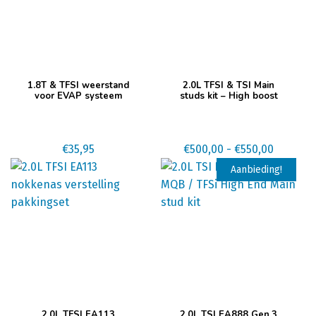
Dit
1.8T & TFSI weerstand
2.0L TFSI & TSI Main
product
voor EVAP systeem
studs kit – High boost
heeft
meerdere
variaties.
Prijskla
€
35,95
€
500,00
-
€
550,00
Deze
€500,00
Aanbieding!
optie
tot
kan
€550,00
gekozen
worden
op
de
productpagina
2.0L TFSI EA113
2.0L TSI EA888 Gen.3