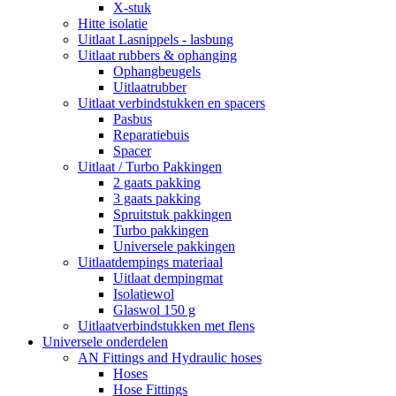
X-stuk
Hitte isolatie
Uitlaat Lasnippels - lasbung
Uitlaat rubbers & ophanging
Ophangbeugels
Uitlaatrubber
Uitlaat verbindstukken en spacers
Pasbus
Reparatiebuis
Spacer
Uitlaat / Turbo Pakkingen
2 gaats pakking
3 gaats pakking
Spruitstuk pakkingen
Turbo pakkingen
Universele pakkingen
Uitlaatdempings materiaal
Uitlaat dempingmat
Isolatiewol
Glaswol 150 g
Uitlaatverbindstukken met flens
Universele onderdelen
AN Fittings and Hydraulic hoses
Hoses
Hose Fittings