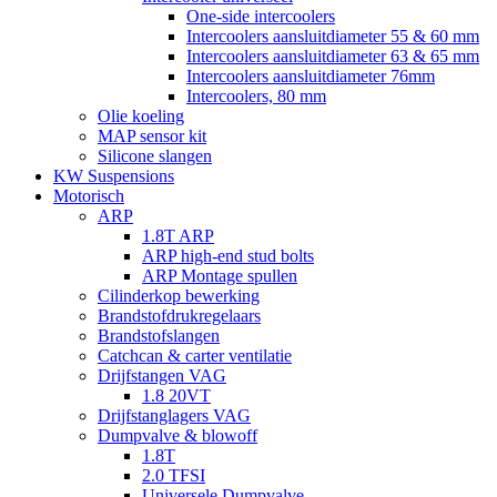
One-side intercoolers
Intercoolers aansluitdiameter 55 & 60 mm
Intercoolers aansluitdiameter 63 & 65 mm
Intercoolers aansluitdiameter 76mm
Intercoolers, 80 mm
Olie koeling
MAP sensor kit
Silicone slangen
KW Suspensions
Motorisch
ARP
1.8T ARP
ARP high-end stud bolts
ARP Montage spullen
Cilinderkop bewerking
Brandstofdrukregelaars
Brandstofslangen
Catchcan & carter ventilatie
Drijfstangen VAG
1.8 20VT
Drijfstanglagers VAG
Dumpvalve & blowoff
1.8T
2.0 TFSI
Universele Dumpvalve