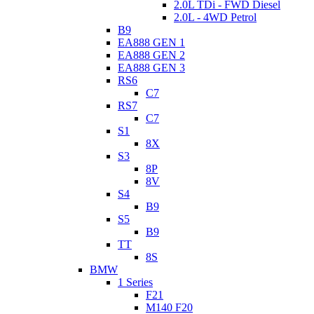
2.0L TDi - FWD Diesel
2.0L - 4WD Petrol
B9
EA888 GEN 1
EA888 GEN 2
EA888 GEN 3
RS6
C7
RS7
C7
S1
8X
S3
8P
8V
S4
B9
S5
B9
TT
8S
BMW
1 Series
F21
M140 F20