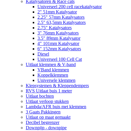
Katalysatoren & Race cats
Universeel 200 cell racekatalysator
2" 51mm Katalysator
2.25" 57mm Katalysators
2.5" 63,5mm Katalysators
2.75" Katalysators
3" 76mm Katalysators
3.5" 89mm Katalysator
4" 101mm Katalysator
6" 152mm Katalysators
Diesel
Universeel 100 Cell Cat
Uitlaat klemmen & V-band
VBand klemmen
Koppelklemmen
Universele klemmen
Klepsystemen & Kleppendempers
RVS Uitlaat buis 1 meter
Uitlaat bochten
Uitlaat verloop stukken
Lambda/AFR buis met klemmen
3 Gaats Pakkingen
Uitlaat op maat gemaakt
Decibel begrenzer
Downpijp - downpipe