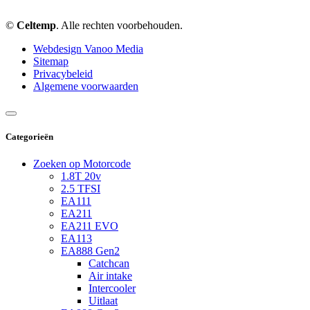
©
Celtemp
. Alle rechten voorbehouden.
Webdesign Vanoo Media
Sitemap
Privacybeleid
Algemene voorwaarden
Categorieën
Zoeken op Motorcode
1.8T 20v
2.5 TFSI
EA111
EA211
EA211 EVO
EA113
EA888 Gen2
Catchcan
Air intake
Intercooler
Uitlaat