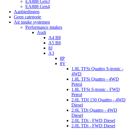
EA888 Gen3
EA888 Gen4
Aanbiedingen
Geen categorie
Air intake systemen
Performance intakes
Audi
A4 B8
A5 B8
8J
A3
8P
8V
1.8L TFSi Quattro S-tronic -
4WD
1.8L TFSi Quattro - 4WD
Petrol
1.8L TFSi S-tronic - FWD
Petrol
2.0L TDI 150 Quattro - 4WD
Diesel
2.0L TDi Quattro - 4WD
Diesel
2.0L TDi - FWD Diesel
2.0L TDi - FWD Diesel