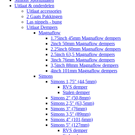
Simons Sportuitlaten
Uitlaat & onderdelen
Uitlaat accessories
2 Gaats Pakkingen
Las nippels - bung
Uitlaat Dempers
Magnaflow
1.75inch 45mm Magnaflow dempers
2inch 50mm Magnaflow dempers
2.25inch 60mm Magnaflow dempers
2.5inch 63,5 Magnaflow dempers
3inch 76mm Magnaflow dempers
3,5inch 88mm Magnaflow dempers
4inch 101mm Magnaflow dempers
Simons
Simons 1,75" (44,5mm)
RVS demper
Stalen demper
Simons 2" (50,8mm)
Simons 2,5" (63,5mm)
Simons 3" (76mm)
Simons 3,5" (89mm)
Simons 4" (101,6mm)
Simons 5" (127mm)
RVS demper