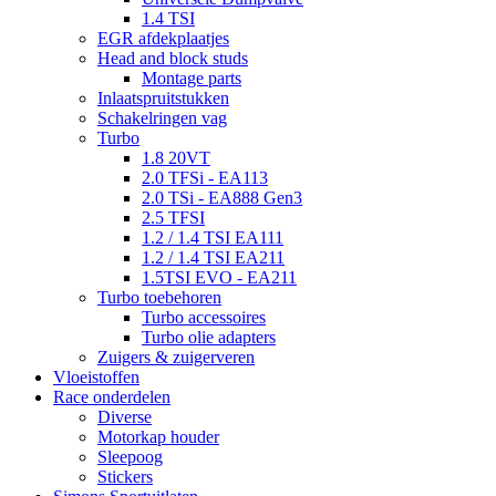
1.4 TSI
EGR afdekplaatjes
Head and block studs
Montage parts
Inlaatspruitstukken
Schakelringen vag
Turbo
1.8 20VT
2.0 TFSi - EA113
2.0 TSi - EA888 Gen3
2.5 TFSI
1.2 / 1.4 TSI EA111
1.2 / 1.4 TSI EA211
1.5TSI EVO - EA211
Turbo toebehoren
Turbo accessoires
Turbo olie adapters
Zuigers & zuigerveren
Vloeistoffen
Race onderdelen
Diverse
Motorkap houder
Sleepoog
Stickers