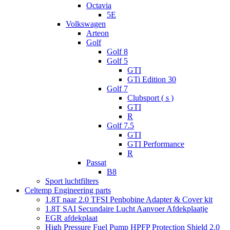
Octavia
5E
Volkswagen
Arteon
Golf
Golf 8
Golf 5
GTI
GTi Edition 30
Golf 7
Clubsport ( s )
GTI
R
Golf 7.5
GTI
GTI Performance
R
Passat
B8
Sport luchtfilters
Celtemp Engineering parts
1.8T naar 2.0 TFSI Penbobine Adapter & Cover kit
1.8T SAI Secundaire Lucht Aanvoer Afdekplaatje
EGR afdekplaat
High Pressure Fuel Pump HPFP Protection Shield 2.0