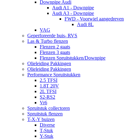
Downpipe Audi
Audi A1 - Downpipe
Audi A3 - Downpipe
FWD - Voorwiel aangedreven
Audi 8L
VAG
Geperforeerde buis- RVS
Las & Turbo flenzen
Flenzen 2 gaats
Flenzen 3 gaats
Flenzen Spruitstukken/Downpipe
Olieleiding Pakkingen
Olieleiding Pakkingen
Performance Spruitstukken
2.5 TFSI
1.8T 20V
2L TFSI
S2-RS2
Vr6
Spruitstuk collectoren
Spruitstuk flenzen
T-X-Y buizen
Diverse
T-Stuk
Y-Stuk