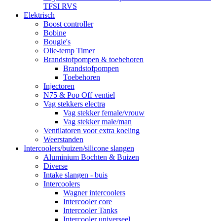
TFSI RVS
Elektrisch
Boost controller
Bobine
Bougie's
Olie-temp Timer
Brandstofpompen & toebehoren
Brandstofpompen
Toebehoren
Injectoren
N75 & Pop Off ventiel
Vag stekkers electra
Vag stekker female/vrouw
Vag stekker male/man
Ventilatoren voor extra koeling
Weerstanden
Intercoolers/buizen/silicone slangen
Aluminium Bochten & Buizen
Diverse
Intake slangen - buis
Intercoolers
Wagner intercoolers
Intercooler core
Intercooler Tanks
Intercooler universeel