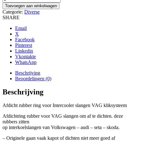
rubber
Toevoegen aan winkelwagen
ring
Categorie:
Diverse
voor
SHARE
Intercooler
slangen
Email
VAG
X
kliksysteem,
Facebook
3C0145117H
Pinterest
aantal
Linkedin
Vkontakte
WhatsApp
Beschrijving
Beoordelingen (0)
Beschrijving
Afdicht rubber ring voor Intercooler slangen VAG kliksysteem
Afdichtring rubber voor VAG slangen om af te dichten. deze
rubbers zitten
op interkoelslangen van Volkswagen – audi – seta – skoda.
– Originele gaan vaak kapot of dichten niet meer goed af