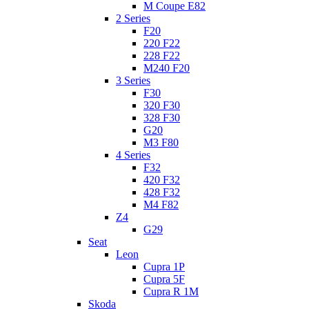
M Coupe E82
2 Series
F20
220 F22
228 F22
M240 F20
3 Series
F30
320 F30
328 F30
G20
M3 F80
4 Series
F32
420 F32
428 F32
M4 F82
Z4
G29
Seat
Leon
Cupra 1P
Cupra 5F
Cupra R 1M
Skoda