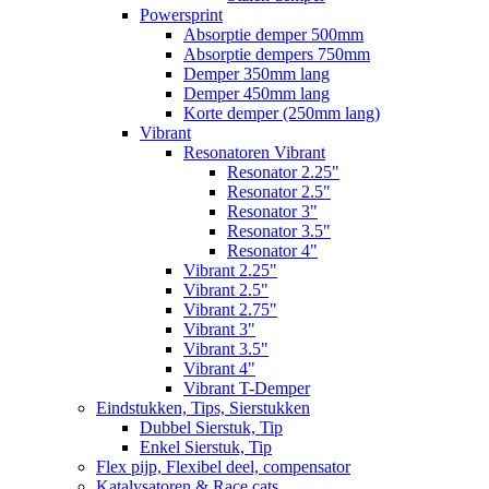
Powersprint
Absorptie demper 500mm
Absorptie dempers 750mm
Demper 350mm lang
Demper 450mm lang
Korte demper (250mm lang)
Vibrant
Resonatoren Vibrant
Resonator 2.25"
Resonator 2.5"
Resonator 3"
Resonator 3.5"
Resonator 4"
Vibrant 2.25"
Vibrant 2.5"
Vibrant 2.75"
Vibrant 3"
Vibrant 3.5"
Vibrant 4"
Vibrant T-Demper
Eindstukken, Tips, Sierstukken
Dubbel Sierstuk, Tip
Enkel Sierstuk, Tip
Flex pijp, Flexibel deel, compensator
Katalysatoren & Race cats