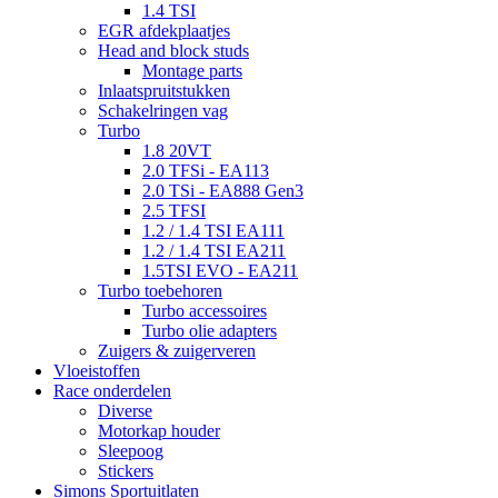
1.4 TSI
EGR afdekplaatjes
Head and block studs
Montage parts
Inlaatspruitstukken
Schakelringen vag
Turbo
1.8 20VT
2.0 TFSi - EA113
2.0 TSi - EA888 Gen3
2.5 TFSI
1.2 / 1.4 TSI EA111
1.2 / 1.4 TSI EA211
1.5TSI EVO - EA211
Turbo toebehoren
Turbo accessoires
Turbo olie adapters
Zuigers & zuigerveren
Vloeistoffen
Race onderdelen
Diverse
Motorkap houder
Sleepoog
Stickers
Simons Sportuitlaten