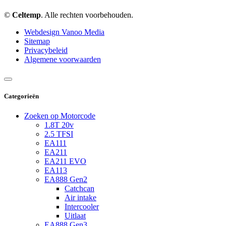
©
Celtemp
. Alle rechten voorbehouden.
Webdesign Vanoo Media
Sitemap
Privacybeleid
Algemene voorwaarden
Categorieën
Zoeken op Motorcode
1.8T 20v
2.5 TFSI
EA111
EA211
EA211 EVO
EA113
EA888 Gen2
Catchcan
Air intake
Intercooler
Uitlaat
EA888 Gen3