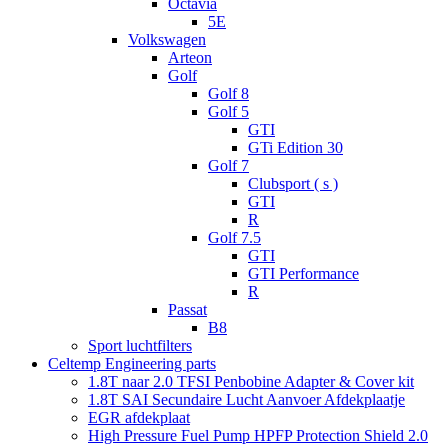
Octavia
5E
Volkswagen
Arteon
Golf
Golf 8
Golf 5
GTI
GTi Edition 30
Golf 7
Clubsport ( s )
GTI
R
Golf 7.5
GTI
GTI Performance
R
Passat
B8
Sport luchtfilters
Celtemp Engineering parts
1.8T naar 2.0 TFSI Penbobine Adapter & Cover kit
1.8T SAI Secundaire Lucht Aanvoer Afdekplaatje
EGR afdekplaat
High Pressure Fuel Pump HPFP Protection Shield 2.0