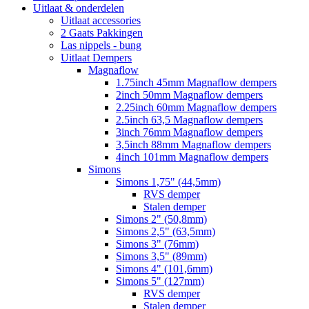
Uitlaat & onderdelen
Uitlaat accessories
2 Gaats Pakkingen
Las nippels - bung
Uitlaat Dempers
Magnaflow
1.75inch 45mm Magnaflow dempers
2inch 50mm Magnaflow dempers
2.25inch 60mm Magnaflow dempers
2.5inch 63,5 Magnaflow dempers
3inch 76mm Magnaflow dempers
3,5inch 88mm Magnaflow dempers
4inch 101mm Magnaflow dempers
Simons
Simons 1,75" (44,5mm)
RVS demper
Stalen demper
Simons 2" (50,8mm)
Simons 2,5" (63,5mm)
Simons 3" (76mm)
Simons 3,5" (89mm)
Simons 4" (101,6mm)
Simons 5" (127mm)
RVS demper
Stalen demper