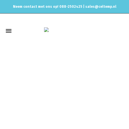
Neem contact met ons op! 088-2502425 |
sales@celtemp.nl
Winkel
Home
Uitlaat & onderdelen
Katalysatoren & Race cats
6" 152mm Katalysators
6″ 152mm GESI G-Sport Gen2 1,200PK