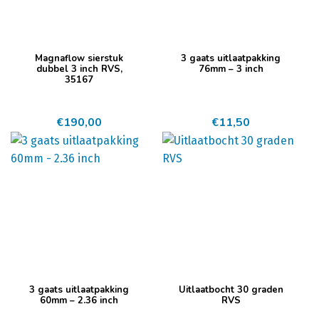
Magnaflow sierstuk
3 gaats uitlaatpakking
dubbel 3 inch RVS,
76mm – 3 inch
35167
€
190,00
€
11,50
Dit
3 gaats uitlaatpakking
Uitlaatbocht 30 graden
product
60mm – 2.36 inch
RVS
heeft