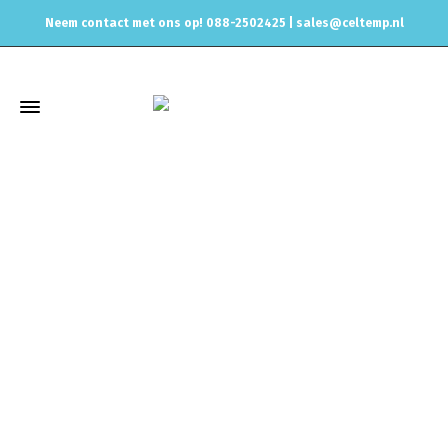
Neem contact met ons op! 088-2502425 |
sales@celtemp.nl
Winkel
Home
Uitlaat & onderdelen
Uitlaat / Turbo Pakkingen
3
gaats pakking
3 gaats uitlaatpakking 90mm – 3,54 Inch