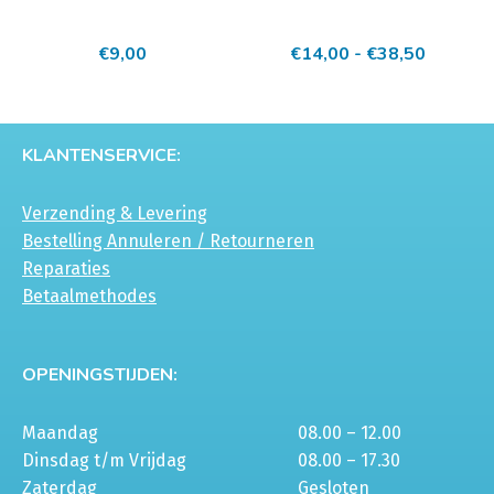
meerdere
Prijskla
€
9,00
€
14,00
-
€
38,50
variaties.
€14,00
Deze
tot
optie
€38,50
kan
KLANTENSERVICE:
gekozen
worden
Verzending & Levering
op
Bestelling Annuleren / Retourneren
de
Reparaties
productpagina
Betaalmethodes
OPENINGSTIJDEN:
Maandag
08.00 – 12.00
Dinsdag t/m Vrijdag
08.00 – 17.30
Zaterdag
Gesloten