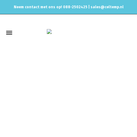
Neem contact met ons op! 088-2502425 |
sales@celtemp.nl
Winkel
Home
Elektrisch
Vag stekkers electra
Vag stekker
male/man
1K0 973 804 VAG Stekker 4pins