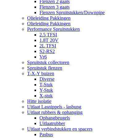
Flenzen 2 gaats
Flenzen 3 gaats
Flenzen Spruitstukken/Downpipe
Olieleiding Pakkingen
Olieleiding Pakkingen
Performance Spruitstukken
2.5 TFSI
1.8T 20V
2L TFSI
S2-RS2
Vr6
Spruitstuk collectoren
Spruitstuk flenzen
T-X-Y buizen
Diverse
T-Stuk
Y-Stuk
X-stuk
Hitte isolatie
Uitlaat Lasnippels - lasbung
Uitlaat rubbers & ophanging
Ophangbeugels
Uitlaatrubber
Uitlaat verbindstukken en spacers
Pasbus