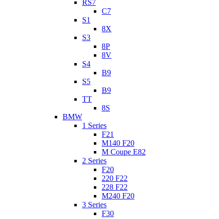
RS7
C7
S1
8X
S3
8P
8V
S4
B9
S5
B9
TT
8S
BMW
1 Series
F21
M140 F20
M Coupe E82
2 Series
F20
220 F22
228 F22
M240 F20
3 Series
F30