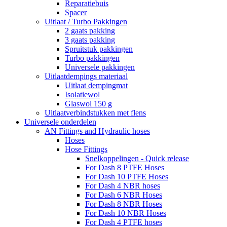
Reparatiebuis
Spacer
Uitlaat / Turbo Pakkingen
2 gaats pakking
3 gaats pakking
Spruitstuk pakkingen
Turbo pakkingen
Universele pakkingen
Uitlaatdempings materiaal
Uitlaat dempingmat
Isolatiewol
Glaswol 150 g
Uitlaatverbindstukken met flens
Universele onderdelen
AN Fittings and Hydraulic hoses
Hoses
Hose Fittings
Snelkoppelingen - Quick release
For Dash 8 PTFE Hoses
For Dash 10 PTFE Hoses
For Dash 4 NBR hoses
For Dash 6 NBR Hoses
For Dash 8 NBR Hoses
For Dash 10 NBR Hoses
For Dash 4 PTFE hoses