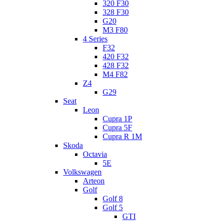
320 F30
328 F30
G20
M3 F80
4 Series
F32
420 F32
428 F32
M4 F82
Z4
G29
Seat
Leon
Cupra 1P
Cupra 5F
Cupra R 1M
Skoda
Octavia
5E
Volkswagen
Arteon
Golf
Golf 8
Golf 5
GTI