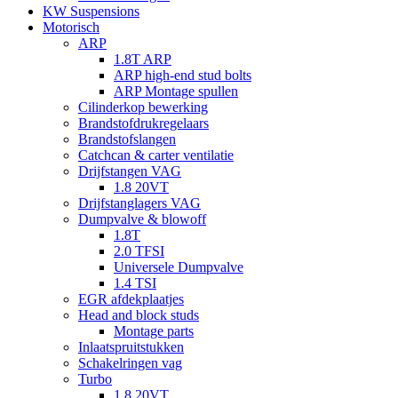
KW Suspensions
Motorisch
ARP
1.8T ARP
ARP high-end stud bolts
ARP Montage spullen
Cilinderkop bewerking
Brandstofdrukregelaars
Brandstofslangen
Catchcan & carter ventilatie
Drijfstangen VAG
1.8 20VT
Drijfstanglagers VAG
Dumpvalve & blowoff
1.8T
2.0 TFSI
Universele Dumpvalve
1.4 TSI
EGR afdekplaatjes
Head and block studs
Montage parts
Inlaatspruitstukken
Schakelringen vag
Turbo
1.8 20VT