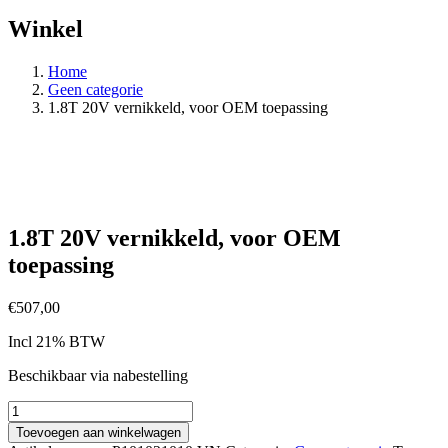
Winkel
Home
Geen categorie
1.8T 20V vernikkeld, voor OEM toepassing
1.8T 20V vernikkeld, voor OEM
toepassing
€
507,00
Incl 21% BTW
Beschikbaar via nabestelling
1.8T
20V
Toevoegen aan winkelwagen
vernikkeld,