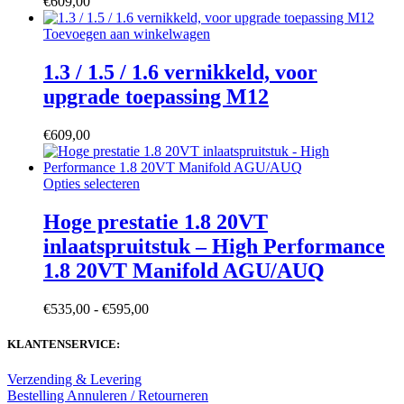
€
609,00
Toevoegen aan winkelwagen
1.3 / 1.5 / 1.6 vernikkeld, voor
upgrade toepassing M12
€
609,00
Dit
Opties selecteren
product
heeft
Hoge prestatie 1.8 20VT
meerdere
inlaatspruitstuk – High Performance
variaties.
Deze
1.8 20VT Manifold AGU/AUQ
optie
kan
Prijsklasse:
€
535,00
-
€
595,00
gekozen
€535,00
worden
tot
KLANTENSERVICE:
op
€595,00
de
productpagina
Verzending & Levering
Bestelling Annuleren / Retourneren