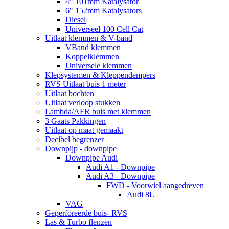
4" 101mm Katalysator
6" 152mm Katalysators
Diesel
Universeel 100 Cell Cat
Uitlaat klemmen & V-band
VBand klemmen
Koppelklemmen
Universele klemmen
Klepsystemen & Kleppendempers
RVS Uitlaat buis 1 meter
Uitlaat bochten
Uitlaat verloop stukken
Lambda/AFR buis met klemmen
3 Gaats Pakkingen
Uitlaat op maat gemaakt
Decibel begrenzer
Downpijp - downpipe
Downpipe Audi
Audi A1 - Downpipe
Audi A3 - Downpipe
FWD - Voorwiel aangedreven
Audi 8L
VAG
Geperforeerde buis- RVS
Las & Turbo flenzen