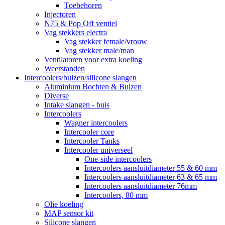
Toebehoren
Injectoren
N75 & Pop Off ventiel
Vag stekkers electra
Vag stekker female/vrouw
Vag stekker male/man
Ventilatoren voor extra koeling
Weerstanden
Intercoolers/buizen/silicone slangen
Aluminium Bochten & Buizen
Diverse
Intake slangen - buis
Intercoolers
Wagner intercoolers
Intercooler core
Intercooler Tanks
Intercooler universeel
One-side intercoolers
Intercoolers aansluitdiameter 55 & 60 mm
Intercoolers aansluitdiameter 63 & 65 mm
Intercoolers aansluitdiameter 76mm
Intercoolers, 80 mm
Olie koeling
MAP sensor kit
Silicone slangen