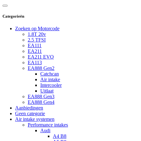
Categorieën
Zoeken op Motorcode
1.8T 20v
2.5 TFSI
EA111
EA211
EA211 EVO
EA113
EA888 Gen2
Catchcan
Air intake
Intercooler
Uitlaat
EA888 Gen3
EA888 Gen4
Aanbiedingen
Geen categorie
Air intake systemen
Performance intakes
Audi
A4 B8