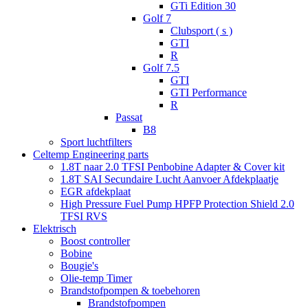
GTi Edition 30
Golf 7
Clubsport ( s )
GTI
R
Golf 7.5
GTI
GTI Performance
R
Passat
B8
Sport luchtfilters
Celtemp Engineering parts
1.8T naar 2.0 TFSI Penbobine Adapter & Cover kit
1.8T SAI Secundaire Lucht Aanvoer Afdekplaatje
EGR afdekplaat
High Pressure Fuel Pump HPFP Protection Shield 2.0
TFSI RVS
Elektrisch
Boost controller
Bobine
Bougie's
Olie-temp Timer
Brandstofpompen & toebehoren
Brandstofpompen