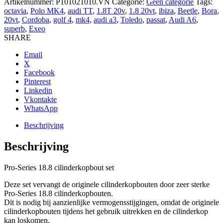
Artikelnummer:
P101021010.VN
Categorie:
Geen categorie
Tags:
voor
octavia
,
Polo MK4
,
audi TT
,
1.8T 20v
,
1.8 20vt
,
ibiza
,
Beetle
,
Bora
,
OEM
20vt
,
Cordoba
,
golf 4
,
mk4
,
audi a3
,
Toledo
,
passat
,
Audi A6
,
toepassing
superb
,
Exeo
aantal
SHARE
Email
X
Facebook
Pinterest
Linkedin
Vkontakte
WhatsApp
Beschrijving
Beschrijving
Pro-Series 18.8 cilinderkopbout set
Deze set vervangt de originele cilinderkopbouten door zeer sterke
Pro-Series 18.8 cilinderkopbouten.
Dit is nodig bij aanzienlijke vermogensstijgingen, omdat de originele
cilinderkopbouten tijdens het gebruik uitrekken en de cilinderkop
kan loskomen.