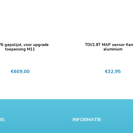
V6 gepolijst, voor upgrade
TDI/1.8T MAP sensor flen
toepassing M11
aluminium
€
609,00
€
32,95
S:
INFORMATIE: