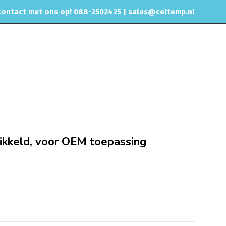
ontact met ons op! 088-2502425 |
sales@celtemp.nl
NTACT
orie
200 3B 220PK / 5T 170PK vernikkeld, voor OEM toepassing
ikkeld, voor OEM toepassing