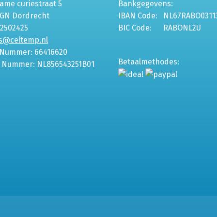
me curiestraat 5
Bankgegevens:
6GN Dordrecht
IBAN Code:
NL67RABO0311
-2502425
BIC Code:
RABONL2U
s@celtemp.nl
 Nummer: 66416620
Betaalmethodes:
 Nummer: NL856543251B01