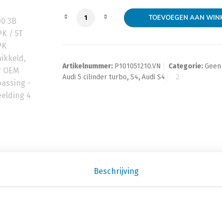
200 3B 220PK / 5T 170PK vernikkeld, vo
TOEVOEGEN AAN WIN
Artikelnummer:
P101051210.VN
Categorie:
Geen
Audi 5 cilinder turbo
,
S4
,
Audi S4
Beschrijving