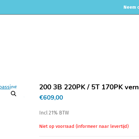
Neem c
MOTORREINIGING
CHIPTUNING
RVS UITLAAT SYSTEEM
CO
Home
Geen categ
200 3B 220PK / 5T 170PK vern
€
609,00
Incl 21% BTW