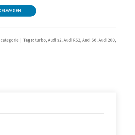
or OEM toepassing aantal
KELWAGEN
 categorie
Tags:
turbo
,
Audi s2
,
Audi RS2
,
Audi S6
,
Audi 200
,