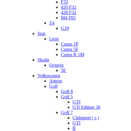
F32
420 F32
428 F32
M4 F82
Z4
G29
Seat
Leon
Cupra 1P
Cupra 5F
Cupra R 1M
Skoda
Octavia
5E
Volkswagen
Arteon
Golf
Golf 8
Golf 5
GTI
GTi Edition 30
Golf 7
Clubsport ( s )
GTI
R