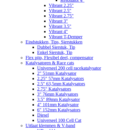
Resonator 4"
Vibrant 2.25"
Vibrant 2.5"
Vibrant 2.75"
Vibrant 3"
Vibrant 3.5"
Vibrant 4"
Vibrant T-Demper
Eindstukken, Tips, Sierstukken
Dubbel Sierstuk, Tip
Enkel Sierstuk, Tip
Flex pijp, Flexibel deel, compensator
Katalysatoren & Race cats
Universeel 200 cell racekatalysator
2" 51mm Katalysator
2.25" 57mm Katalysators
2.5" 63,5mm Katalysators
2.75" Katalysators
3" 76mm Katalysators
3.5" 89mm Katalysator
4" 101mm Katalysator
6" 152mm Katalysators
Diesel
Universeel 100 Cell Cat
Uitlaat klemmen & V-band