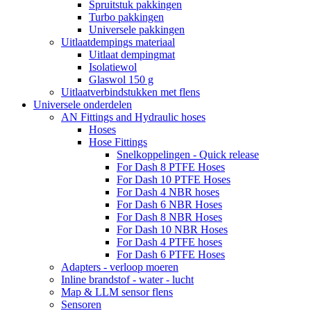
Spruitstuk pakkingen
Turbo pakkingen
Universele pakkingen
Uitlaatdempings materiaal
Uitlaat dempingmat
Isolatiewol
Glaswol 150 g
Uitlaatverbindstukken met flens
Universele onderdelen
AN Fittings and Hydraulic hoses
Hoses
Hose Fittings
Snelkoppelingen - Quick release
For Dash 8 PTFE Hoses
For Dash 10 PTFE Hoses
For Dash 4 NBR hoses
For Dash 6 NBR Hoses
For Dash 8 NBR Hoses
For Dash 10 NBR Hoses
For Dash 4 PTFE hoses
For Dash 6 PTFE Hoses
Adapters - verloop moeren
Inline brandstof - water - lucht
Map & LLM sensor flens
Sensoren