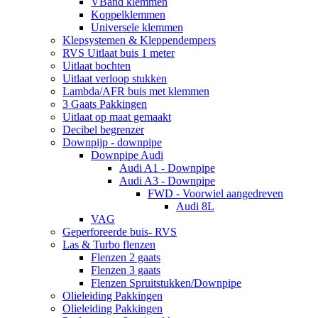
VBand klemmen
Koppelklemmen
Universele klemmen
Klepsystemen & Kleppendempers
RVS Uitlaat buis 1 meter
Uitlaat bochten
Uitlaat verloop stukken
Lambda/AFR buis met klemmen
3 Gaats Pakkingen
Uitlaat op maat gemaakt
Decibel begrenzer
Downpijp - downpipe
Downpipe Audi
Audi A1 - Downpipe
Audi A3 - Downpipe
FWD - Voorwiel aangedreven
Audi 8L
VAG
Geperforeerde buis- RVS
Las & Turbo flenzen
Flenzen 2 gaats
Flenzen 3 gaats
Flenzen Spruitstukken/Downpipe
Olieleiding Pakkingen
Olieleiding Pakkingen