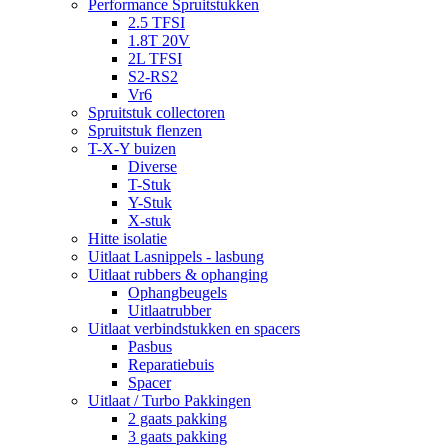
Performance Spruitstukken
2.5 TFSI
1.8T 20V
2L TFSI
S2-RS2
Vr6
Spruitstuk collectoren
Spruitstuk flenzen
T-X-Y buizen
Diverse
T-Stuk
Y-Stuk
X-stuk
Hitte isolatie
Uitlaat Lasnippels - lasbung
Uitlaat rubbers & ophanging
Ophangbeugels
Uitlaatrubber
Uitlaat verbindstukken en spacers
Pasbus
Reparatiebuis
Spacer
Uitlaat / Turbo Pakkingen
2 gaats pakking
3 gaats pakking