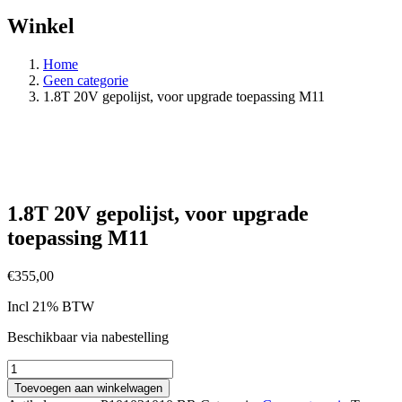
Winkel
Home
Geen categorie
1.8T 20V gepolijst, voor upgrade toepassing M11
1.8T 20V gepolijst, voor upgrade
toepassing M11
€
355,00
Incl 21% BTW
Beschikbaar via nabestelling
1.8T
20V
Toevoegen aan winkelwagen
gepolijst,