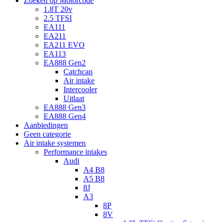
Zoeken op Motorcode
1.8T 20v
2.5 TFSI
EA111
EA211
EA211 EVO
EA113
EA888 Gen2
Catchcan
Air intake
Intercooler
Uitlaat
EA888 Gen3
EA888 Gen4
Aanbiedingen
Geen categorie
Air intake systemen
Performance intakes
Audi
A4 B8
A5 B8
8J
A3
8P
8V