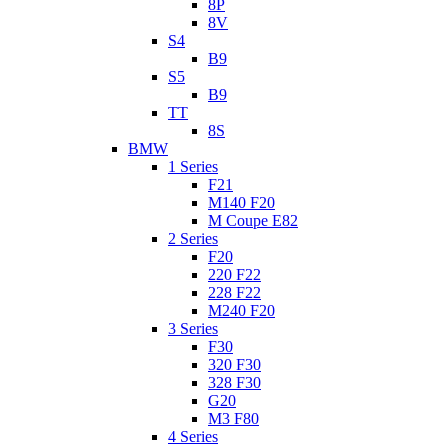
8P
8V
S4
B9
S5
B9
TT
8S
BMW
1 Series
F21
M140 F20
M Coupe E82
2 Series
F20
220 F22
228 F22
M240 F20
3 Series
F30
320 F30
328 F30
G20
M3 F80
4 Series