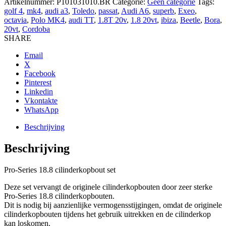
Artikelnummer:
P101031010.BR
Categorie:
Geen categorie
Tags:
voor
golf 4
,
mk4
,
audi a3
,
Toledo
,
passat
,
Audi A6
,
superb
,
Exeo
,
upgrade
octavia
,
Polo MK4
,
audi TT
,
1.8T 20v
,
1.8 20vt
,
ibiza
,
Beetle
,
Bora
,
toepassing
20vt
,
Cordoba
M11
SHARE
aantal
Email
X
Facebook
Pinterest
Linkedin
Vkontakte
WhatsApp
Beschrijving
Beschrijving
Pro-Series 18.8 cilinderkopbout set
Deze set vervangt de originele cilinderkopbouten door zeer sterke
Pro-Series 18.8 cilinderkopbouten.
Dit is nodig bij aanzienlijke vermogensstijgingen, omdat de originele
cilinderkopbouten tijdens het gebruik uitrekken en de cilinderkop
kan loskomen.