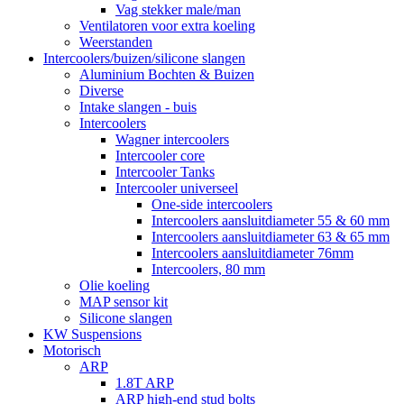
Vag stekker male/man
Ventilatoren voor extra koeling
Weerstanden
Intercoolers/buizen/silicone slangen
Aluminium Bochten & Buizen
Diverse
Intake slangen - buis
Intercoolers
Wagner intercoolers
Intercooler core
Intercooler Tanks
Intercooler universeel
One-side intercoolers
Intercoolers aansluitdiameter 55 & 60 mm
Intercoolers aansluitdiameter 63 & 65 mm
Intercoolers aansluitdiameter 76mm
Intercoolers, 80 mm
Olie koeling
MAP sensor kit
Silicone slangen
KW Suspensions
Motorisch
ARP
1.8T ARP
ARP high-end stud bolts