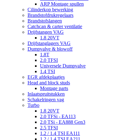
ARP Montage spullen
Cilinderkop bewerking
Brandstofdrukregelaars
Brandstofslangen
Catchcan & carter ventilatie
Drijfstangen VAG
1.8 20VT
Drijfstanglagers VAG
Dumpvalve & blowoff
1.8T
2.0 TFSI
Universele Dumpvalve
1.4 TSI
EGR afdekplaatjes
Head and block studs
Montage parts
Inlaatspruitstukken
Schakelringen vag
Turbo
1.8 20VT
2.0 TFSi - EA113
2.0 TSi - EA888 Gen3
2.5 TFSI
1.2 / 1.4 TSI EA111
1.2 / 1.4 TSI EA211