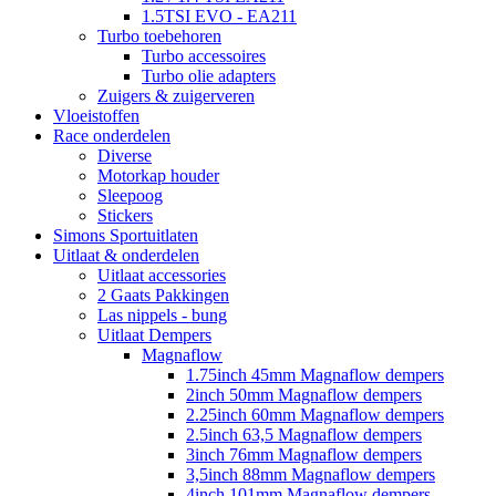
1.5TSI EVO - EA211
Turbo toebehoren
Turbo accessoires
Turbo olie adapters
Zuigers & zuigerveren
Vloeistoffen
Race onderdelen
Diverse
Motorkap houder
Sleepoog
Stickers
Simons Sportuitlaten
Uitlaat & onderdelen
Uitlaat accessories
2 Gaats Pakkingen
Las nippels - bung
Uitlaat Dempers
Magnaflow
1.75inch 45mm Magnaflow dempers
2inch 50mm Magnaflow dempers
2.25inch 60mm Magnaflow dempers
2.5inch 63,5 Magnaflow dempers
3inch 76mm Magnaflow dempers
3,5inch 88mm Magnaflow dempers
4inch 101mm Magnaflow dempers