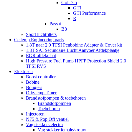
Golf 7.5
GTI
GTI Performance
R
Passat
B8
Sport luchtfilters
Celtemp Engineering parts
1.8T naar 2.0 TFSI Penbobine Adapter & Cover kit
1.8T SAI Secundaire Lucht Aanvoer Afdekplaatje
EGR afdekplaat
High Pressure Fuel Pump HPFP Protection Shield 2.0
TFSI RVS
Elektrisch
Boost controller
Bobine
Bougie's
Olie-temp Timer
Brandstofpompen & toebehoren
Brandstofpompen
Toebehoren
Injectoren
N75 & Pop Off ventiel
Vag stekkers electra
Vag stekker female/vrouw