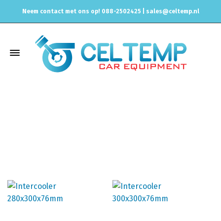
Neem contact met ons op! 088-2502425 |
sales@celtemp.nl
One-side intercoolers
Home
Intercoolers/buizen/silicone slangen
Intercoolers
Intercooler universeel
One-side intercoolers