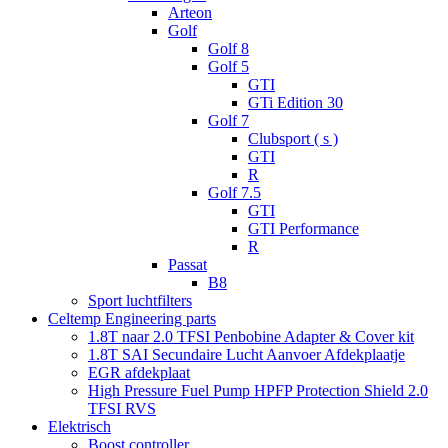
Arteon
Golf
Golf 8
Golf 5
GTI
GTi Edition 30
Golf 7
Clubsport ( s )
GTI
R
Golf 7.5
GTI
GTI Performance
R
Passat
B8
Sport luchtfilters
Celtemp Engineering parts
1.8T naar 2.0 TFSI Penbobine Adapter & Cover kit
1.8T SAI Secundaire Lucht Aanvoer Afdekplaatje
EGR afdekplaat
High Pressure Fuel Pump HPFP Protection Shield 2.0
TFSI RVS
Elektrisch
Boost controller