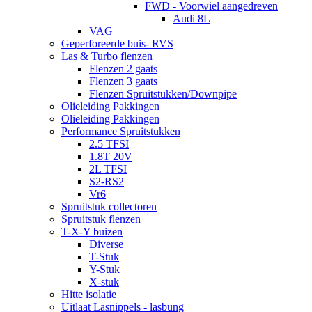
FWD - Voorwiel aangedreven
Audi 8L
VAG
Geperforeerde buis- RVS
Las & Turbo flenzen
Flenzen 2 gaats
Flenzen 3 gaats
Flenzen Spruitstukken/Downpipe
Olieleiding Pakkingen
Olieleiding Pakkingen
Performance Spruitstukken
2.5 TFSI
1.8T 20V
2L TFSI
S2-RS2
Vr6
Spruitstuk collectoren
Spruitstuk flenzen
T-X-Y buizen
Diverse
T-Stuk
Y-Stuk
X-stuk
Hitte isolatie
Uitlaat Lasnippels - lasbung