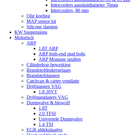
Intercoolers aansluitdiameter 76mm
Intercoolers, 80 mm
Olie koeling
MAP sensor kit
Silicone slangen
KW Suspensions
Motorisch
ARP
1.8T ARP
ARP high-end stud bolts
ARP Montage spullen
Cilinderkop bewerking
Brandstofdrukregelaars
Brandstofslangen
Catchcan & carter ventilatie
Drijfstangen VAG
1.8 20VT
Drijfstanglagers VAG
Dumpvalve & blowoff
1.8T
2.0 TFSI
Universele Dumpvalve
1.4 TSI
EGR afdekplaatjes