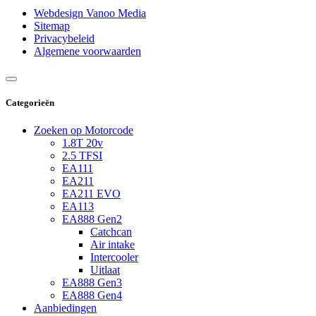
Webdesign Vanoo Media
Sitemap
Privacybeleid
Algemene voorwaarden
Categorieën
Zoeken op Motorcode
1.8T 20v
2.5 TFSI
EA111
EA211
EA211 EVO
EA113
EA888 Gen2
Catchcan
Air intake
Intercooler
Uitlaat
EA888 Gen3
EA888 Gen4
Aanbiedingen