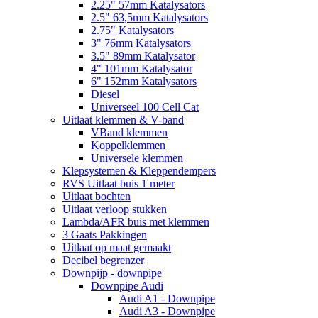
2.25" 57mm Katalysators
2.5" 63,5mm Katalysators
2.75" Katalysators
3" 76mm Katalysators
3.5" 89mm Katalysator
4" 101mm Katalysator
6" 152mm Katalysators
Diesel
Universeel 100 Cell Cat
Uitlaat klemmen & V-band
VBand klemmen
Koppelklemmen
Universele klemmen
Klepsystemen & Kleppendempers
RVS Uitlaat buis 1 meter
Uitlaat bochten
Uitlaat verloop stukken
Lambda/AFR buis met klemmen
3 Gaats Pakkingen
Uitlaat op maat gemaakt
Decibel begrenzer
Downpijp - downpipe
Downpipe Audi
Audi A1 - Downpipe
Audi A3 - Downpipe