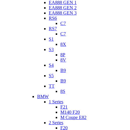
EA888 GEN 1
EA888 GEN 2
EA888 GEN 3
RS6
C7
RS7
C7
S1
8X
S3
8P
8V
S4
B9
S5
B9
TT
8S
BMW
1 Series
F21
M140 F20
M Coupe E82
2 Series
F20