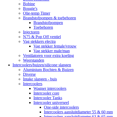
Bobine
Bougie's
Olie-temp Timer
Brandstofpompen & toebehoren
Brandstofpompen
Toebehoren
Injectoren
N75 & Pop Off ventiel
Vag stekkers electra
Vag stekker female/vrouw
Vag stekker male/man
Ventilatoren voor extra koeling
Weerstanden
Intercoolers/buizen/silicone slangen
Aluminium Bochten & Buizen
Diverse
Intake slangen - buis
Intercoolers
Wagner intercoolers
Intercooler core
Intercooler Tanks
Intercooler universeel
One-side intercoolers
Intercoolers aansluitdiameter 55 & 60 mm
Intercoolers aansluitdiameter 63 & 65 mm