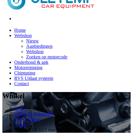
Home
Webshop
Nieuw
Aanbiedingen
Webshop
Zoeken op motorcode
Onderhoud & apk
Motorreiniging
Chiptuning
RVS Uitlaat systeem
Contact
Winkel
Home
Uitlaat & onderdelen
T-X-Y buizen
T-Stuk
T-Stuk RVS 63.5 mm