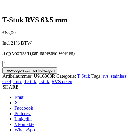
T-Stuk RVS 63.5 mm
€
68,00
Incl 21% BTW
3 op voorraad (kan nabesteld worden)
T-
Stuk
Toevoegen aan winkelwagen
RVS
Artikelnummer:
U916363R
Categorie:
T-Stuk
Tags:
rvs
,
stainless
63.5
steel
,
inox
,
T-stuk
,
Tstuk
,
RVS delen
mm
SHARE
aantal
Email
X
Facebook
Pinterest
Linkedin
Vkontakte
WhatsApp