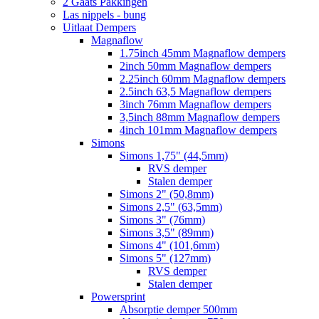
2 Gaats Pakkingen
Las nippels - bung
Uitlaat Dempers
Magnaflow
1.75inch 45mm Magnaflow dempers
2inch 50mm Magnaflow dempers
2.25inch 60mm Magnaflow dempers
2.5inch 63,5 Magnaflow dempers
3inch 76mm Magnaflow dempers
3,5inch 88mm Magnaflow dempers
4inch 101mm Magnaflow dempers
Simons
Simons 1,75" (44,5mm)
RVS demper
Stalen demper
Simons 2" (50,8mm)
Simons 2,5" (63,5mm)
Simons 3" (76mm)
Simons 3,5" (89mm)
Simons 4" (101,6mm)
Simons 5" (127mm)
RVS demper
Stalen demper
Powersprint
Absorptie demper 500mm