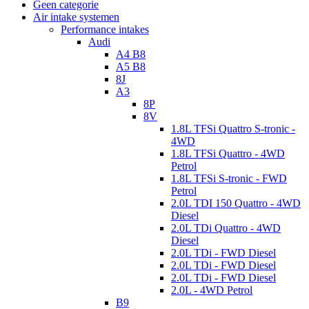
Geen categorie
Air intake systemen
Performance intakes
Audi
A4 B8
A5 B8
8J
A3
8P
8V
1.8L TFSi Quattro S-tronic -
4WD
1.8L TFSi Quattro - 4WD
Petrol
1.8L TFSi S-tronic - FWD
Petrol
2.0L TDI 150 Quattro - 4WD
Diesel
2.0L TDi Quattro - 4WD
Diesel
2.0L TDi - FWD Diesel
2.0L TDi - FWD Diesel
2.0L TDi - FWD Diesel
2.0L - 4WD Petrol
B9