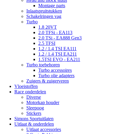
Head and block studs
Montage parts
Inlaatspruitstukken
Schakelringen vag
Turbo
1.8 20VT
2.0 TFSi - EA113
2.0 TSi - EA888 Gen3
2.5 TFSI
1.2 / 1.4 TSI EA111
1.2 / 1.4 TSI EA211
1.5TSI EVO - EA211
Turbo toebehoren
Turbo accessoires
Turbo olie adapters
Zuigers & zuigerveren
Vloeistoffen
Race onderdelen
Diverse
Motorkap houder
Sleepoog
Stickers
Simons Sportuitlaten
Uitlaat & onderdelen
Uitlaat accessories