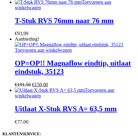
Toevoegen aan
winkelwagen
T-Stuk RVS 76mm naar 76 mm
€
93,99
Aanbieding!
Toevoegen aan winkelwagen
OP=OP!! Magnaflow eindtip, uitlaat
eindstuk, 35123
Oorspronkelijke
Huidige
€
191,50
€
150,00
prijs
prijs
Toevoegen aan
was:
is:
winkelwagen
€191,50.
€150,00.
Uitlaat X-Stuk RVS A= 63,5 mm
€
77,00
KLANTENSERVICE: