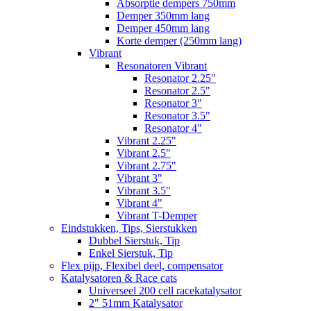
Absorptie dempers 750mm
Demper 350mm lang
Demper 450mm lang
Korte demper (250mm lang)
Vibrant
Resonatoren Vibrant
Resonator 2.25"
Resonator 2.5"
Resonator 3"
Resonator 3.5"
Resonator 4"
Vibrant 2.25"
Vibrant 2.5"
Vibrant 2.75"
Vibrant 3"
Vibrant 3.5"
Vibrant 4"
Vibrant T-Demper
Eindstukken, Tips, Sierstukken
Dubbel Sierstuk, Tip
Enkel Sierstuk, Tip
Flex pijp, Flexibel deel, compensator
Katalysatoren & Race cats
Universeel 200 cell racekatalysator
2" 51mm Katalysator