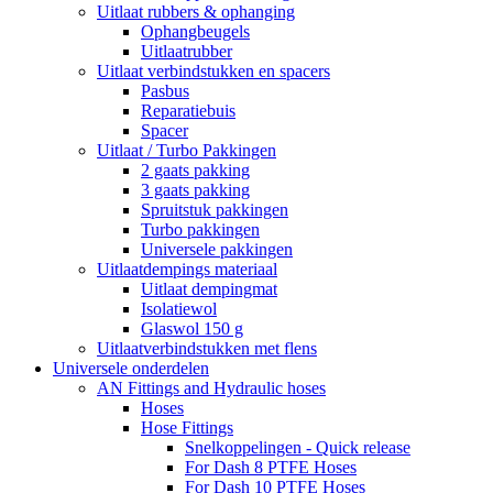
Uitlaat rubbers & ophanging
Ophangbeugels
Uitlaatrubber
Uitlaat verbindstukken en spacers
Pasbus
Reparatiebuis
Spacer
Uitlaat / Turbo Pakkingen
2 gaats pakking
3 gaats pakking
Spruitstuk pakkingen
Turbo pakkingen
Universele pakkingen
Uitlaatdempings materiaal
Uitlaat dempingmat
Isolatiewol
Glaswol 150 g
Uitlaatverbindstukken met flens
Universele onderdelen
AN Fittings and Hydraulic hoses
Hoses
Hose Fittings
Snelkoppelingen - Quick release
For Dash 8 PTFE Hoses
For Dash 10 PTFE Hoses