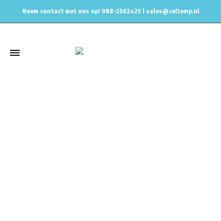
Neem contact met ons op! 088-2502425 |
sales@celtemp.nl
Winkel
Home
Uitlaat & onderdelen
Uitlaat Dempers
Simons
Simons 5" (127mm)
RVS demper
RVS Demper