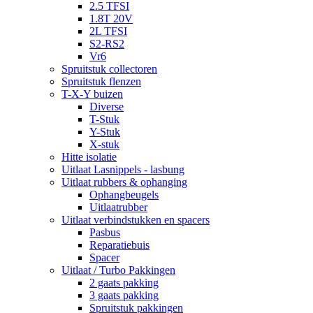
2.5 TFSI
1.8T 20V
2L TFSI
S2-RS2
Vr6
Spruitstuk collectoren
Spruitstuk flenzen
T-X-Y buizen
Diverse
T-Stuk
Y-Stuk
X-stuk
Hitte isolatie
Uitlaat Lasnippels - lasbung
Uitlaat rubbers & ophanging
Ophangbeugels
Uitlaatrubber
Uitlaat verbindstukken en spacers
Pasbus
Reparatiebuis
Spacer
Uitlaat / Turbo Pakkingen
2 gaats pakking
3 gaats pakking
Spruitstuk pakkingen