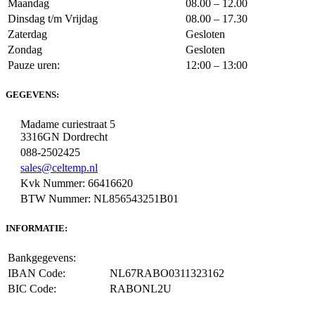
Maandag
08.00 – 12.00
Dinsdag t/m Vrijdag
08.00 – 17.30
Zaterdag
Gesloten
Zondag
Gesloten
Pauze uren:
12:00 – 13:00
GEGEVENS:
Madame curiestraat 5
3316GN Dordrecht
088-2502425
sales@celtemp.nl
Kvk Nummer: 66416620
BTW Nummer: NL856543251B01
INFORMATIE:
Bankgegevens:
IBAN Code:
NL67RABO0311323162
BIC Code:
RABONL2U