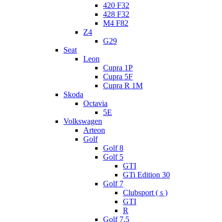
420 F32
428 F32
M4 F82
Z4
G29
Seat
Leon
Cupra 1P
Cupra 5F
Cupra R 1M
Skoda
Octavia
5E
Volkswagen
Arteon
Golf
Golf 8
Golf 5
GTI
GTi Edition 30
Golf 7
Clubsport ( s )
GTI
R
Golf 7.5