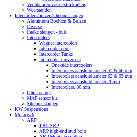
Ventilatoren voor extra koeling
Weerstanden
Intercoolers/buizen/silicone slangen
Aluminium Bochten & Buizen
Diverse
Intake slangen - buis
Intercoolers
Wagner intercoolers
Intercooler core
Intercooler Tanks
Intercooler universeel
One-side intercoolers
Intercoolers aansluitdiameter 55 & 60 mm
Intercoolers aansluitdiameter 63 & 65 mm
Intercoolers aansluitdiameter 76mm
Intercoolers, 80 mm
Olie koeling
MAP sensor kit
Silicone slangen
KW Suspensions
Motorisch
ARP
1.8T ARP
ARP high-end stud bolts
ARP Montage spullen