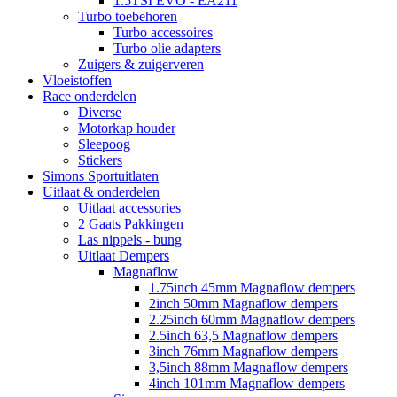
1.5TSI EVO - EA211
Turbo toebehoren
Turbo accessoires
Turbo olie adapters
Zuigers & zuigerveren
Vloeistoffen
Race onderdelen
Diverse
Motorkap houder
Sleepoog
Stickers
Simons Sportuitlaten
Uitlaat & onderdelen
Uitlaat accessories
2 Gaats Pakkingen
Las nippels - bung
Uitlaat Dempers
Magnaflow
1.75inch 45mm Magnaflow dempers
2inch 50mm Magnaflow dempers
2.25inch 60mm Magnaflow dempers
2.5inch 63,5 Magnaflow dempers
3inch 76mm Magnaflow dempers
3,5inch 88mm Magnaflow dempers
4inch 101mm Magnaflow dempers