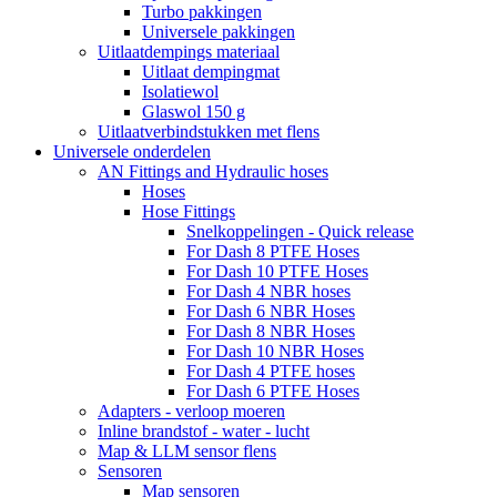
Turbo pakkingen
Universele pakkingen
Uitlaatdempings materiaal
Uitlaat dempingmat
Isolatiewol
Glaswol 150 g
Uitlaatverbindstukken met flens
Universele onderdelen
AN Fittings and Hydraulic hoses
Hoses
Hose Fittings
Snelkoppelingen - Quick release
For Dash 8 PTFE Hoses
For Dash 10 PTFE Hoses
For Dash 4 NBR hoses
For Dash 6 NBR Hoses
For Dash 8 NBR Hoses
For Dash 10 NBR Hoses
For Dash 4 PTFE hoses
For Dash 6 PTFE Hoses
Adapters - verloop moeren
Inline brandstof - water - lucht
Map & LLM sensor flens
Sensoren
Map sensoren