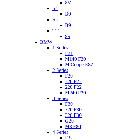
8V
S4
B9
S5
B9
TT
8S
BMW
1 Series
F21
M140 F20
M Coupe E82
2 Series
F20
220 F22
228 F22
M240 F20
3 Series
F30
320 F30
328 F30
G20
M3 F80
4 Series
F32