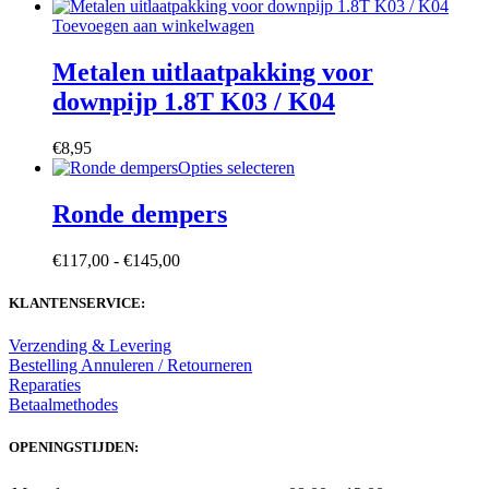
€127,00
optie
productpagina
tot
Toevoegen aan winkelwagen
kan
€149,00
gekozen
Metalen uitlaatpakking voor
worden
op
downpijp 1.8T K03 / K04
de
productpagina
€
8,95
Dit
Opties selecteren
product
heeft
Ronde dempers
meerdere
variaties.
Prijsklasse:
€
117,00
-
€
145,00
Deze
€117,00
optie
tot
KLANTENSERVICE:
kan
€145,00
gekozen
worden
Verzending & Levering
op
Bestelling Annuleren / Retourneren
de
Reparaties
productpagina
Betaalmethodes
OPENINGSTIJDEN: