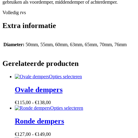
gebruiken als voordemper, middendemper of achterdemper.
Volledig rvs
Extra informatie
Diameter:
50mm, 55mm, 60mm, 63mm, 65mm, 70mm, 76mm
Gerelateerde producten
Dit
Opties selecteren
product
heeft
Ovale dempers
meerdere
variaties.
Prijsklasse:
€
115,00
-
€
138,00
Deze
€115,00
Dit
Opties selecteren
optie
tot
product
kan
€138,00
heeft
Ronde dempers
gekozen
meerdere
worden
variaties.
op
Prijsklasse:
€
127,00
-
€
149,00
Deze
de