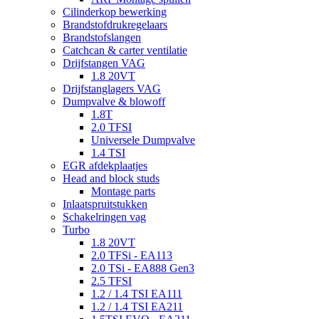
Cilinderkop bewerking
Brandstofdrukregelaars
Brandstofslangen
Catchcan & carter ventilatie
Drijfstangen VAG
1.8 20VT
Drijfstanglagers VAG
Dumpvalve & blowoff
1.8T
2.0 TFSI
Universele Dumpvalve
1.4 TSI
EGR afdekplaatjes
Head and block studs
Montage parts
Inlaatspruitstukken
Schakelringen vag
Turbo
1.8 20VT
2.0 TFSi - EA113
2.0 TSi - EA888 Gen3
2.5 TFSI
1.2 / 1.4 TSI EA111
1.2 / 1.4 TSI EA211