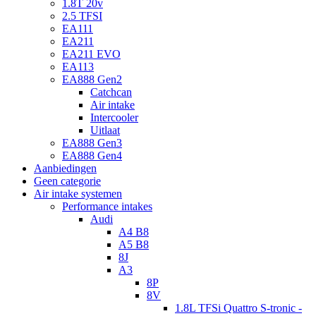
1.8T 20v
2.5 TFSI
EA111
EA211
EA211 EVO
EA113
EA888 Gen2
Catchcan
Air intake
Intercooler
Uitlaat
EA888 Gen3
EA888 Gen4
Aanbiedingen
Geen categorie
Air intake systemen
Performance intakes
Audi
A4 B8
A5 B8
8J
A3
8P
8V
1.8L TFSi Quattro S-tronic -