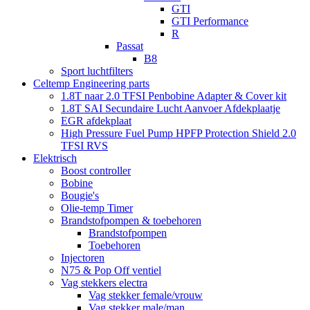
GTI
GTI Performance
R
Passat
B8
Sport luchtfilters
Celtemp Engineering parts
1.8T naar 2.0 TFSI Penbobine Adapter & Cover kit
1.8T SAI Secundaire Lucht Aanvoer Afdekplaatje
EGR afdekplaat
High Pressure Fuel Pump HPFP Protection Shield 2.0
TFSI RVS
Elektrisch
Boost controller
Bobine
Bougie's
Olie-temp Timer
Brandstofpompen & toebehoren
Brandstofpompen
Toebehoren
Injectoren
N75 & Pop Off ventiel
Vag stekkers electra
Vag stekker female/vrouw
Vag stekker male/man