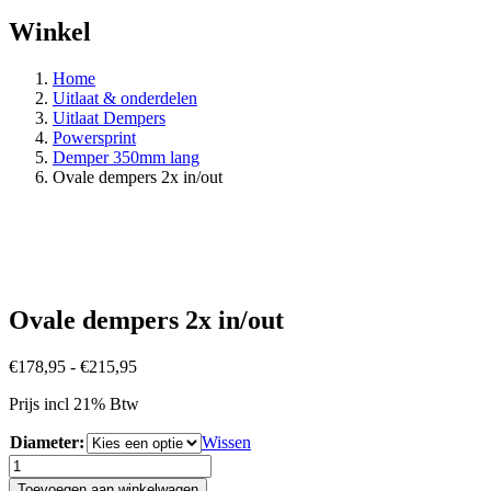
Winkel
Home
Uitlaat & onderdelen
Uitlaat Dempers
Powersprint
Demper 350mm lang
Ovale dempers 2x in/out
Ovale dempers 2x in/out
Prijsklasse:
€
178,95
-
€
215,95
€178,95
Prijs incl 21% Btw
tot
€215,95
Diameter:
Wissen
Ovale
dempers
Toevoegen aan winkelwagen