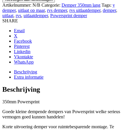
2x
Artikelnummer:
N/B
Categorie:
Demper 350mm lang
Tags:
y
in/out
demper
,
uitlaat op maar
,
rvs demper
,
rvs uitlaatdemper
,
demper
,
aantal
uitlaat
,
rvs
,
uitlaatdemper
,
Powersprint demper
SHARE
Email
X
Facebook
Pinterest
Linkedin
Vkontakte
WhatsApp
Beschrijving
Extra informatie
Beschrijving
350mm Powersprint
Goede kleine dempende dempers van Powersprint welke serieus
vermogen goed kunnen handelen!
Korte uitvoering demper voor ruimtebesparende montage. Te