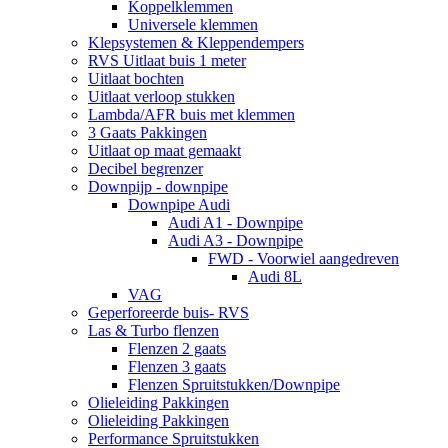
Koppelklemmen
Universele klemmen
Klepsystemen & Kleppendempers
RVS Uitlaat buis 1 meter
Uitlaat bochten
Uitlaat verloop stukken
Lambda/AFR buis met klemmen
3 Gaats Pakkingen
Uitlaat op maat gemaakt
Decibel begrenzer
Downpijp - downpipe
Downpipe Audi
Audi A1 - Downpipe
Audi A3 - Downpipe
FWD - Voorwiel aangedreven
Audi 8L
VAG
Geperforeerde buis- RVS
Las & Turbo flenzen
Flenzen 2 gaats
Flenzen 3 gaats
Flenzen Spruitstukken/Downpipe
Olieleiding Pakkingen
Olieleiding Pakkingen
Performance Spruitstukken