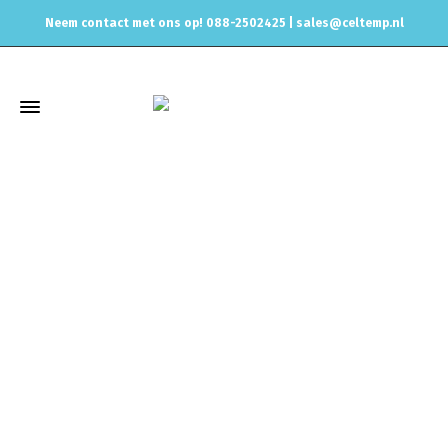
Neem contact met ons op! 088-2502425 |
sales@celtemp.nl
Winkel
Home
Elektrisch
Bougie's
NGK Racing Competition MQB –
Prijs per stuk