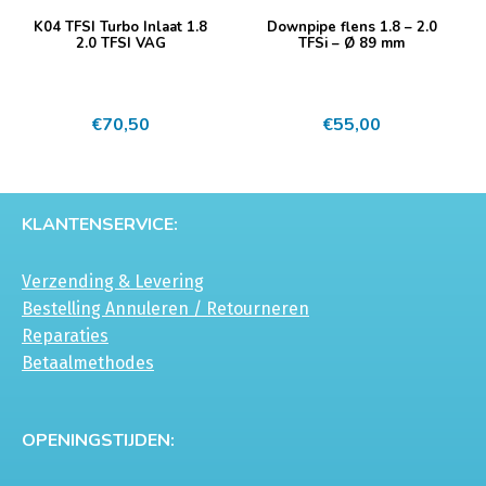
K04 TFSI Turbo Inlaat 1.8
Downpipe flens 1.8 – 2.0
2.0 TFSI VAG
TFSi – Ø 89 mm
€
70,50
€
55,00
KLANTENSERVICE:
Verzending & Levering
Bestelling Annuleren / Retourneren
Reparaties
Betaalmethodes
OPENINGSTIJDEN: