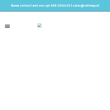
Neem contact met ons op! 088-2502425 |
sales@celtemp.nl
Winkel
Home
Uitlaat & onderdelen
Las & Turbo flenzen
Flenzen
Spruitstukken/Downpipe
K04-064 Turbo Adapter for 1.8 20VT
Engines