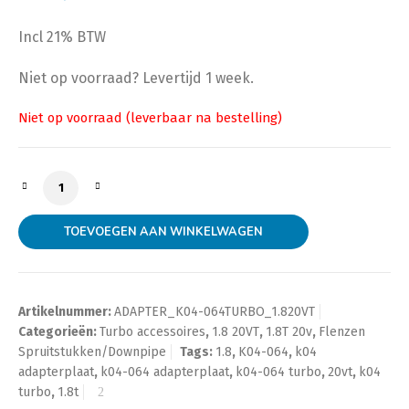
Incl 21% BTW
Niet op voorraad? Levertijd 1 week.
K04-064 Turbo Adapter for 1.8 20VT Engines aantal
TOEVOEGEN AAN WINKELWAGEN
Artikelnummer:
ADAPTER_K04-064TURBO_1.820VT
Categorieën:
Turbo accessoires
,
1.8 20VT
,
1.8T 20v
,
Flenzen
Spruitstukken/Downpipe
Tags:
1.8
,
K04-064
,
k04
adapterplaat
,
k04-064 adapterplaat
,
k04-064 turbo
,
20vt
,
k04
turbo
,
1.8t