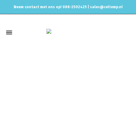
Neem contact met ons op! 088-2502425 |
sales@celtemp.nl
Winkel
Home
Zoeken op Motorcode
EA211 EVO
Direct Cold Air
Intake for Seat Ibiza 1.5 TSI EVO