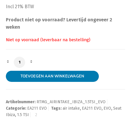
Incl 21% BTW
Product niet op voorraad? Levertijd ongeveer 2
weken
Direct Cold Air Intake for Seat Ibiza 1.5 TSI EVO aanta
TOEVOEGEN AAN WINKELWAGEN
Artikelnummer:
RTMG_AIRINTAKE_IBIZA_1.5TSI_EVO
Categorie:
EA211 EVO
Tags:
air intake
,
EA211 EVO
,
EVO
,
Seat
Ibiza
,
1.5 TSI