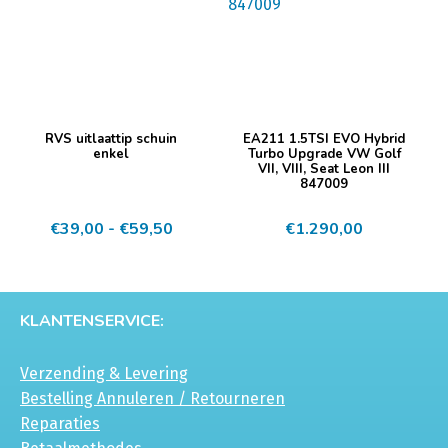
Dit
RVS uitlaattip schuin
EA211 1.5TSI EVO Hybrid
product
enkel
Turbo Upgrade VW Golf
VII, VIII, Seat Leon III
heeft
847009
meerdere
Prijsklasse:
€
39,00
-
€
59,50
€
1.290,00
variaties.
€39,00
Deze
tot
optie
€59,50
kan
KLANTENSERVICE:
gekozen
worden
Verzending & Levering
op
Bestelling Annuleren / Retourneren
de
Reparaties
productpagina