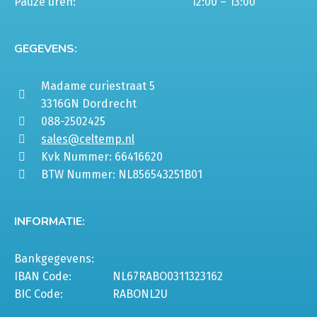
Pauze uren:
12:00 – 13:00
GEGEVENS:
Madame curiestraat 5
3316GN Dordrecht
088-2502425
sales@celtemp.nl
Kvk Nummer: 66416620
BTW Nummer: NL856543251B01
INFORMATIE:
Bankgegevens:
IBAN Code:
NL67RABO0311323162
BIC Code:
RABONL2U