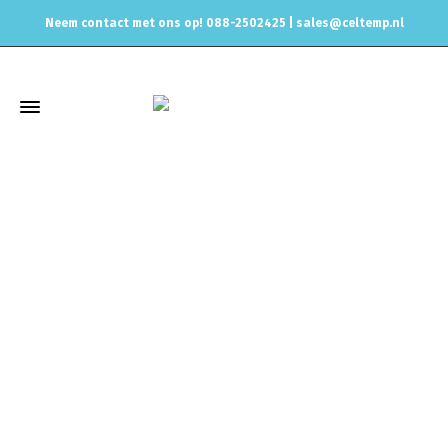
Neem contact met ons op! 088-2502425 |
sales@celtemp.nl
Winkel
Home
Air intake systemen
Performance intakes
BMW
1
Series
M Coupe E82
COBB BMW N54 HIGH FLOW FILTER