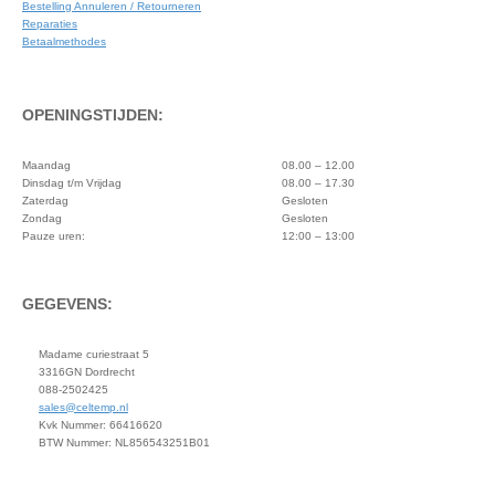
Bestelling Annuleren / Retourneren
Reparaties
Betaalmethodes
OPENINGSTIJDEN:
Maandag
08.00 – 12.00
Dinsdag t/m Vrijdag
08.00 – 17.30
Zaterdag
Gesloten
Zondag
Gesloten
Pauze uren:
12:00 – 13:00
GEGEVENS:
Madame curiestraat 5
3316GN Dordrecht
088-2502425
sales@celtemp.nl
Kvk Nummer: 66416620
BTW Nummer: NL856543251B01