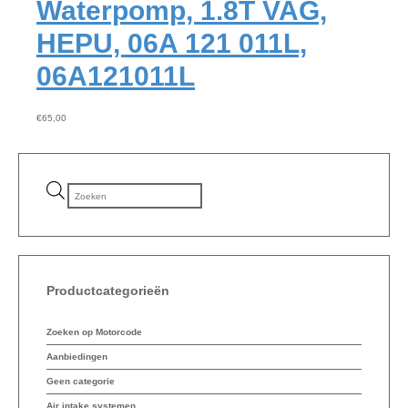
Waterpomp, 1.8T VAG,
HEPU, 06A 121 011L,
06A121011L
€
65,00
Producten zoeken
Productcategorieën
Zoeken op Motorcode
Aanbiedingen
Geen categorie
Air intake systemen