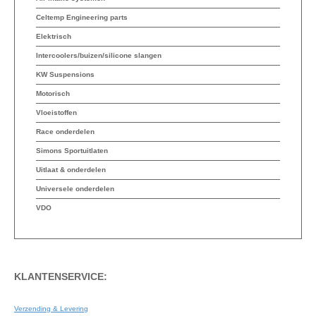
Celtemp Engineering parts
Elektrisch
Intercoolers/buizen/silicone slangen
KW Suspensions
Motorisch
Vloeistoffen
Race onderdelen
Simons Sportuitlaten
Uitlaat & onderdelen
Universele onderdelen
VDO
KLANTENSERVICE:
Verzending & Levering