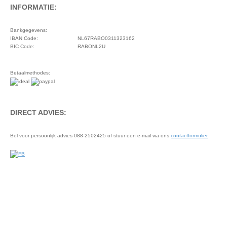
INFORMATIE:
Bankgegevens:
IBAN Code:
NL67RABO0311323162
BIC Code:
RABONL2U
Betaalmethodes:
DIRECT ADVIES:
Bel voor persoonlijk advies 088-2502425 of stuur een e-mail via ons
contactformulier