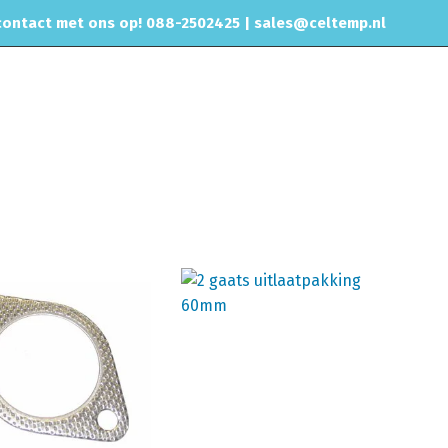
ontact met ons op! 088-2502425 |
sales@celtemp.nl
CHIPTUNING
RVS UITLAAT SYSTEEM
CONTACT
Home
Producten getagged “uitlaat pakking”