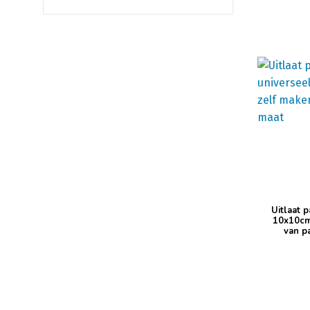
Uitlaat 
10x10cm
van p