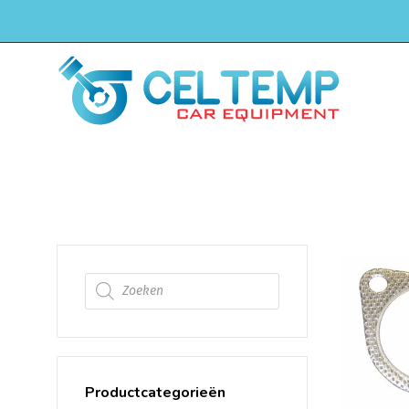
H
uitlaat pakking
Producten zoeken
Productcategorieën