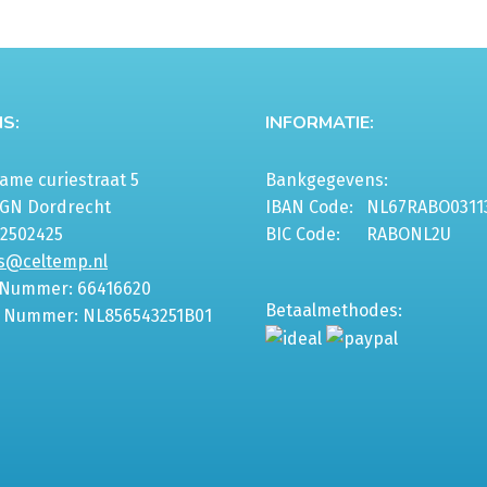
S:
INFORMATIE:
me curiestraat 5
Bankgegevens:
6GN Dordrecht
IBAN Code:
NL67RABO0311
-2502425
BIC Code:
RABONL2U
s@celtemp.nl
 Nummer: 66416620
Betaalmethodes:
 Nummer: NL856543251B01