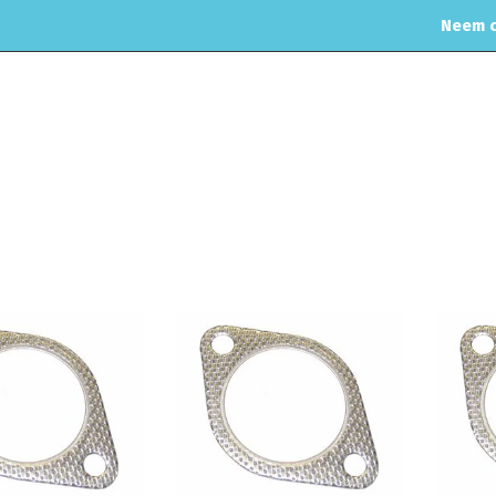
Neem c
OME
WEBSHOP
ONDERHOUD & APK
MOTORREINIGING